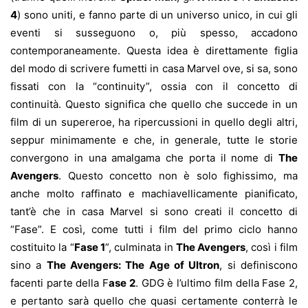
4
) sono uniti, e fanno parte di un universo unico, in cui gli
eventi si susseguono o, più spesso, accadono
contemporaneamente. Questa idea è direttamente figlia
del modo di scrivere fumetti in casa Marvel ove, si sa, sono
fissati con la “continuity”, ossia con il concetto di
continuità. Questo significa che quello che succede in un
film di un supereroe, ha ripercussioni in quello degli altri,
seppur minimamente e che, in generale, tutte le storie
convergono in una amalgama che porta il nome di
The
Avengers
. Questo concetto non è solo fighissimo, ma
anche molto raffinato e machiavellicamente pianificato,
tant’è che in casa Marvel si sono creati il concetto di
“Fase”. E così, come tutti i film del primo ciclo hanno
costituito la “
Fase 1
”, culminata in
The Avengers
, così i film
sino a
The Avengers: The Age of Ultron
, si definiscono
facenti parte della F
ase 2
. GDG è l’ultimo film della Fase 2,
e pertanto sarà quello che quasi certamente conterrà le