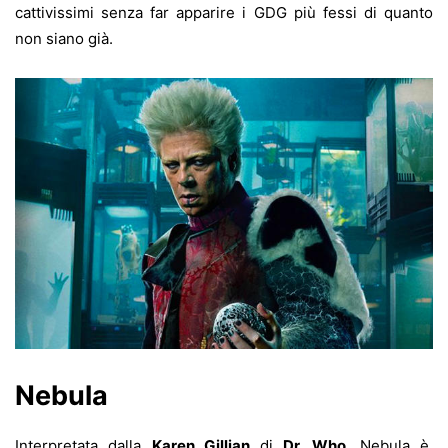
cattivissimi senza far apparire i GDG più fessi di quanto
non siano già.
Nebula
Interpretata dalla
Karen Gillian
di
Dr. Who
, Nebula è,