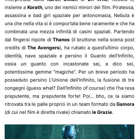
insieme a
Korath
, uno dei nemici minori del film. Piratessa,
assassina e bad girl spaziale per antonomasia, Nebula è
una che nella vita si è comportata bene raramente e che ha
combinata una mezza infinità di casini spaziali. Partendo
dal fingersi nipote di
Thanos
(il bruttone nella scena post
credits di
The Avengers
), ha rubato a quest’ultimo corpo,
identità, nave spaziale e persino il Guanto dell’Infinito,
ossia un guanto con incastonate sei, e dico sei,
potentissime gemme “magiche”. Per un breve periodo ha
posseduto persino L’Unione dell’Infinito, la fusione di tre
congegni (guess what? Dell’Infinito of course) che l’ha resa
preputente, ma preputente forte! Poi… bho, ce la siamo
ritrovata tra le palle proprio in un team formato da
Gamora
(di cui nel film è diretta rivale) chiamato
le Grazie
.