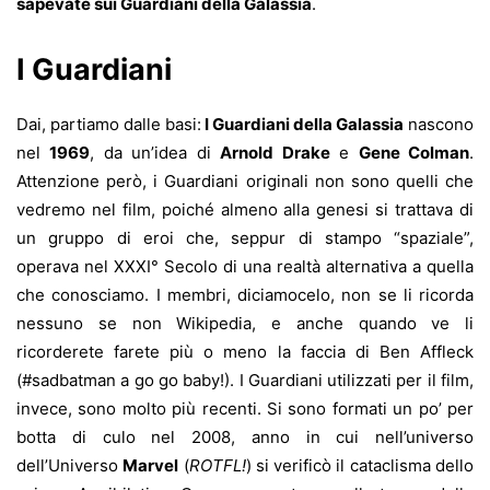
sapevate sui Guardiani della Galassia
.
I Guardiani
Dai, partiamo dalle basi:
I Guardiani della Galassia
nascono
nel
1969
, da un’idea di
Arnold Drake
e
Gene Colman
.
Attenzione però, i Guardiani originali non sono quelli che
vedremo nel film, poiché almeno alla genesi si trattava di
un gruppo di eroi che, seppur di stampo “spaziale”,
operava nel XXXI° Secolo di una realtà alternativa a quella
che conosciamo. I membri, diciamocelo, non se li ricorda
nessuno se non Wikipedia, e anche quando ve li
ricorderete farete più o meno la faccia di Ben Affleck
(#sadbatman a go go baby!). I Guardiani utilizzati per il film,
invece, sono molto più recenti. Si sono formati un po’ per
botta di culo nel 2008, anno in cui nell’universo
dell’Universo
Marvel
(
ROTFL!
) si verificò il cataclisma dello