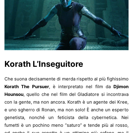
Korath L’Inseguitore
Che suona decisamente di merda rispetto al più fighissimo
Korath The Pursuer
, è interpretato nel film da
Djimon
Hounsou
, quello che nel film del Gladiatore si incontrava
con la gente, ma non ancora. Korath è un agente dei Kree,
e uno sgherro di Ronan, ma non solo! È anche un esperto
genetista, nonché un feticista della cybernetica. Nei
fumetti è un pochino meno “saturo” e tende più al rosso,
ed anche il suo aspetto è un attimino più cafone, ma il