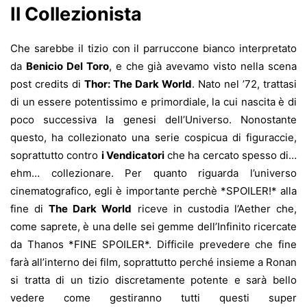
Il Collezionista
Che sarebbe il tizio con il parruccone bianco interpretato
da
Benicio Del Toro
, e che già avevamo visto nella scena
post credits di
Thor: The Dark World
. Nato nel ’72, trattasi
di un essere potentissimo e primordiale, la cui nascita è di
poco successiva la genesi dell’Universo. Nonostante
questo, ha collezionato una serie cospicua di figuraccie,
soprattutto contro
i Vendicatori
che ha cercato spesso di…
ehm… collezionare. Per quanto riguarda l’universo
cinematografico, egli è importante perchè *SPOILER!* alla
fine di
The Dark World
riceve in custodia l’Aether che,
come saprete, è una delle sei gemme dell’Infinito ricercate
da Thanos *FINE SPOILER*. Difficile prevedere che fine
farà all’interno dei film, soprattutto perché insieme a Ronan
si tratta di un tizio discretamente potente e sarà bello
vedere come gestiranno tutti questi super