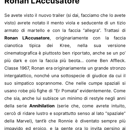
Ronan L’Accusatore
Se avete visto il nuovo trailer (si dai, facciamo che lo avete
visto) avrete notato il mento viola e seducente di un tizio
armato di martello e con la faccia “allegra”. Trattasi di
Ronan L’Accusatore
, originariamente con la faccia
cianotica tipica dei Kree, nella sua versione
cinematografica è piuttosto ben riportato, anche se un po’
più dark e con la faccia più beota… come Ben Affleck.
Classe 1967, Ronan era originariamente un grande stronzo
intergalattico, nonché una sottospecie di giudice da cui il
suo simpatico soprannome. Che nelle cumpe spaziali si
usano robe più fighe di “Er Pomata” evidentemente. Come
che sia, anche lui subisce un minimo di restyle negli anni
della serie
Annihilation
(serie che, come avrete intuito,
cercò di ridare lustro e soprattutto senso al lato “spaziale”
della Marvel), tant’è che Ronnie è diventato sempre più
impavido ed eroico, e la gente ora lo invita persino ai