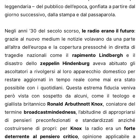
leggendaria – del pubblico dell’epoca, gonfiata a partire dal
giorno successivo, dalla stampa e dal passaparola.
Negli anni ‘30 del secolo scorso,
le radio erano il futuro
:
grazie al nuovo medium le notizie volavano da una parte
all’altra dell’europa e la copertura pressoché in diretta di
tragedie nazionali come il
rapimento Lindbergh
e il
disastro dello
zeppelin Hindenburg
aveva abituato gli
ascoltatori a rivolgersi al loro apparecchio domestico per
restare aggiornati in tempo reale come mai era stato
possibile con i quotidiani. Questa estrema fiducia veniva
però vista con sospetto da alcuni, come il teologo e
giallista britannico
Ronald Arbuthnott Knox
, coniatore del
termine
broadcastmindedness
, l’abitudine di appropriarsi
di pensieri preconfezionati e standardizzati anziché
costruirsene di propri: per
Knox
la radio era un
forte
deterrente al pensiero critico
, opinione applicabile a