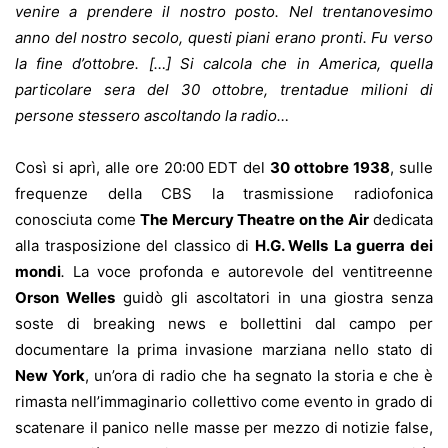
venire a prendere il nostro posto. Nel trentanovesimo
anno del nostro secolo, questi piani erano pronti. Fu verso
la fine d’ottobre. […] Si calcola che in America, quella
particolare sera del 30 ottobre, trentadue milioni di
persone stessero ascoltando la radio…
Così si aprì, alle ore 20:00 EDT del
30 ottobre 1938
, sulle
frequenze della CBS la trasmissione radiofonica
conosciuta come
The Mercury Theatre on the Air
dedicata
alla trasposizione del classico di
H.G. Wells
La guerra dei
mondi
.
La voce profonda e autorevole del ventitreenne
Orson Welles
guidò gli ascoltatori in una giostra senza
soste di breaking news e bollettini dal campo per
documentare la prima invasione marziana nello stato di
New York
, un’ora di radio che ha segnato la storia e che è
rimasta nell’immaginario collettivo come evento in grado di
scatenare il panico nelle masse per mezzo di notizie false,