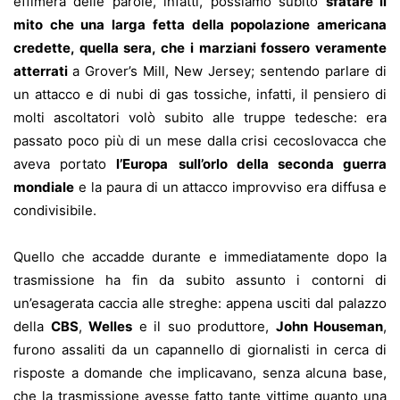
effimera delle parole, infatti, possiamo subito
sfatare il
mito che una larga fetta della popolazione americana
credette, quella sera, che i marziani fossero veramente
atterrati
a Grover’s Mill, New Jersey; sentendo parlare di
un attacco e di nubi di gas tossiche, infatti, il pensiero di
molti ascoltatori volò subito alle truppe tedesche: era
passato poco più di un mese dalla crisi cecoslovacca che
aveva portato
l’Europa
sull’orlo della seconda guerra
mondiale
e la paura di un attacco improvviso era diffusa e
condivisibile.
Quello che accadde durante e immediatamente dopo la
trasmissione ha fin da subito assunto i contorni di
un’esagerata caccia alle streghe: appena usciti dal palazzo
della
CBS
,
Welles
e il suo produttore,
John Houseman
,
furono assaliti da un capannello di giornalisti in cerca di
risposte a domande che implicavano, senza alcuna base,
che la trasmissione avesse fatto tante vittime quanto una