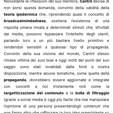
Nonostante le riflessioni del suo mentore,
Cantril
decise di
non porsi questa domanda, convinto della validità della
teoria ipodermica
che, riprendendo quasi il concetto di
broadcastmindedness
, sostiene l’esistenza di una
risposta umana innata a determinati stimoli che, sfruttati
dai media, possono bypassare l’intelletto degli utenti,
parlando loro a un più basilare livello primitivo e
rendendoli sensibili a qualsiasi tipo di propaganda.
Convinto della sua visione del mondo, Cantril stesso
rimase vittima dei suoi bias e oggi molti dei punti del suo
saggio sono stati invalidati dalle fonti a nostra
disposizione, mentre alcune tematiche, come quella della
propaganda
, dovrebbero essere aggiornate e integrate
con concetti a noi tristemente noti come la
targettizzazione del contenuto
e la
bolla di filtraggio
(grazie a social media è oggi più facile che mai manipolare
l’opinione di una persona presentandogli contenuti che
non fanno altro che rafforzare la loro idea preesistente su