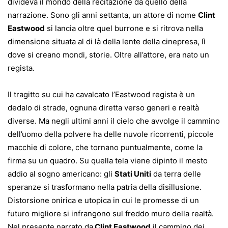
divideva il mondo della recitazione da quello della
narrazione. Sono gli anni settanta, un attore di nome
Clint
Eastwood
si lancia oltre quel burrone e si ritrova nella
dimensione situata al di là della lente della cinepresa, lì
dove si creano mondi, storie. Oltre all’attore, era nato un
regista.
Il tragitto su cui ha cavalcato l’Eastwood regista è un
dedalo di strade, ognuna diretta verso generi e realtà
diverse. Ma negli ultimi anni il cielo che avvolge il cammino
dell’uomo della polvere ha delle nuvole ricorrenti, piccole
macchie di colore, che tornano puntualmente, come la
firma su un quadro. Su quella tela viene dipinto il mesto
addio al sogno americano: gli
Stati Uniti
da terra delle
speranze si trasformano nella patria della disillusione.
Distorsione onirica e utopica in cui le promesse di un
futuro migliore si infrangono sul freddo muro della realtà.
Nel presente narrato da
Clint Eastwood
il cammino dei