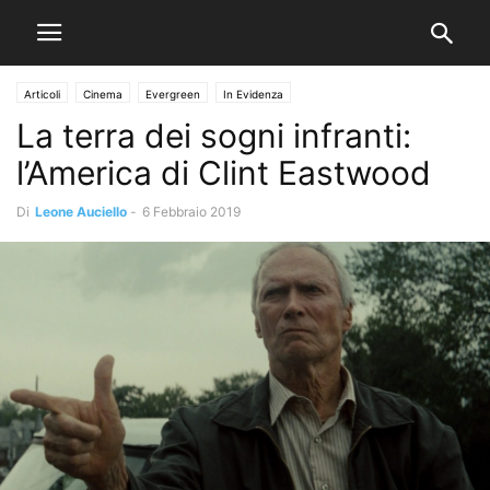
Articoli
Cinema
Evergreen
In Evidenza
La terra dei sogni infranti:
l’America di Clint Eastwood
Di
Leone Auciello
-
6 Febbraio 2019