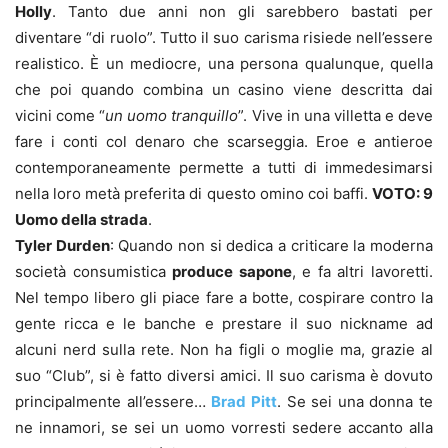
Holly
. Tanto due anni non gli sarebbero bastati per
diventare “di ruolo”. Tutto il suo carisma risiede nell’essere
realistico. È un mediocre, una persona qualunque, quella
che poi quando combina un casino viene descritta dai
vicini come “
un uomo tranquillo
”. Vive in una villetta e deve
fare i conti col denaro che scarseggia. Eroe e antieroe
contemporaneamente permette a tutti di immedesimarsi
nella loro metà preferita di questo omino coi baffi.
VOTO: 9
Uomo della strada
.
Tyler Durden
: Quando non si dedica a criticare la moderna
società consumistica
produce sapone
, e fa altri lavoretti.
Nel tempo libero gli piace fare a botte, cospirare contro la
gente ricca e le banche e prestare il suo nickname ad
alcuni nerd sulla rete. Non ha figli o moglie ma, grazie al
suo “Club”, si è fatto diversi amici. Il suo carisma è dovuto
principalmente all’essere…
Brad Pitt
. Se sei una donna te
ne innamori, se sei un uomo vorresti sedere accanto alla