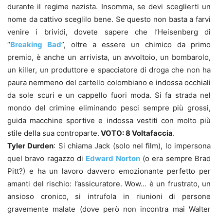
durante il regime nazista. Insomma, se devi sceglierti un
nome da cattivo sceglilo bene. Se questo non basta a farvi
venire i brividi, dovete sapere che l’Heisenberg di
“
Breaking Bad
”, oltre a essere un chimico da primo
premio, è anche un arrivista, un avvoltoio, un bombarolo,
un killer, un produttore e spacciatore di droga che non ha
paura nemmeno del cartello colombiano e indossa occhiali
da sole scuri e un cappello fuori moda. Si fa strada nel
mondo del crimine eliminando pesci sempre più grossi,
guida macchine sportive e indossa vestiti con molto più
stile della sua controparte.
VOTO: 8 Voltafaccia
.
Tyler Durden
: Si chiama Jack (solo nel film), lo impersona
quel bravo ragazzo di
Edward Norton
(o era sempre Brad
Pitt?) e ha un lavoro davvero emozionante perfetto per
amanti del rischio: l’assicuratore. Wow… è un frustrato, un
ansioso cronico, si intrufola in riunioni di persone
gravemente malate (dove però non incontra mai Walter