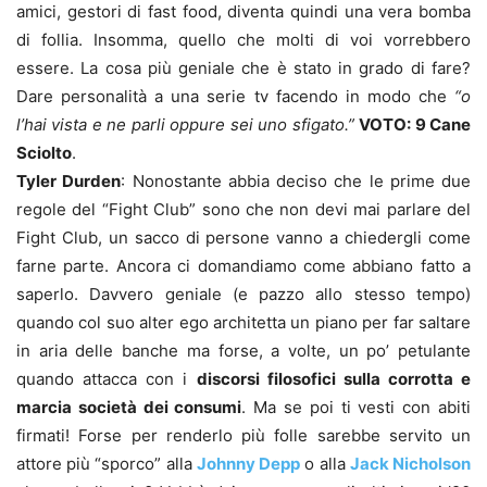
amici, gestori di fast food, diventa quindi una vera bomba
di follia. Insomma, quello che molti di voi vorrebbero
essere. La cosa più geniale che è stato in grado di fare?
Dare personalità a una serie tv facendo in modo che
“o
l’hai vista e ne parli oppure sei uno sfigato.”
VOTO: 9 Cane
Sciolto
.
Tyler Durden
: Nonostante abbia deciso che le prime due
regole del “Fight Club” sono che non devi mai parlare del
Fight Club, un sacco di persone vanno a chiedergli come
farne parte. Ancora ci domandiamo come abbiano fatto a
saperlo. Davvero geniale (e pazzo allo stesso tempo)
quando col suo alter ego architetta un piano per far saltare
in aria delle banche ma forse, a volte, un po’ petulante
quando attacca con i
discorsi filosofici sulla corrotta e
marcia società dei consumi
. Ma se poi ti vesti con abiti
firmati! Forse per renderlo più folle sarebbe servito un
attore più “sporco” alla
Johnny Depp
o alla
Jack Nicholson