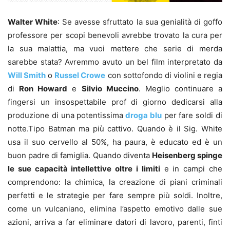
Walter White
: Se avesse sfruttato la sua genialità di goffo
professore per scopi benevoli avrebbe trovato la cura per
la sua malattia, ma vuoi mettere che serie di merda
sarebbe stata? Avremmo avuto un bel film interpretato da
Will Smith
o
Russel Crowe
con sottofondo di violini e regia
di
Ron Howard
e
Silvio Muccino
. Meglio continuare a
fingersi un insospettabile prof di giorno dedicarsi alla
produzione di una potentissima
droga blu
per fare soldi di
notte.Tipo Batman ma più cattivo. Quando è il Sig. White
usa il suo cervello al 50%, ha paura, è educato ed è un
buon padre di famiglia. Quando diventa
Heisenberg spinge
le sue capacità intellettive oltre i limiti
e in campi che
comprendono: la chimica, la creazione di piani criminali
perfetti e le strategie per fare sempre più soldi. Inoltre,
come un vulcaniano, elimina l’aspetto emotivo dalle sue
azioni, arriva a far eliminare datori di lavoro, parenti, finti