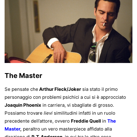
The Master
Se pensate che
Arthur Fleck/Joker
sia stato il primo
personaggio con problemi psichici a cui si è approcciato
Joaquin Phoenix
in carriera, vi sbagliate di grosso.
Possiamo trovare
lievi
similitudini infatti in un ruolo
precedente dell’attore, ovvero
Freddie Quell
in
The
Master
,
peraltro un vero masterpiece affidato alla
direzione di
P. T. Anderson
, in cui tra le altre cose