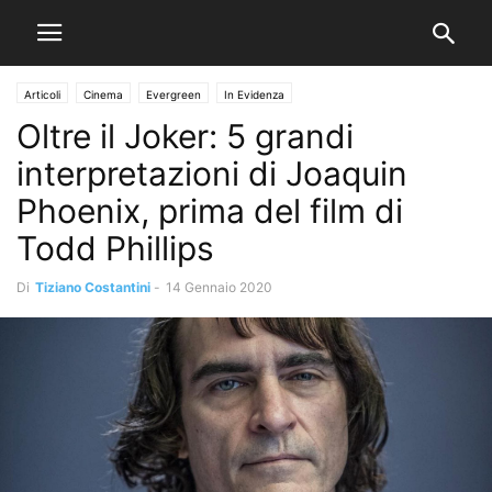
Articoli
Cinema
Evergreen
In Evidenza
Oltre il Joker: 5 grandi
interpretazioni di Joaquin
Phoenix, prima del film di
Todd Phillips
Di
Tiziano Costantini
-
14 Gennaio 2020