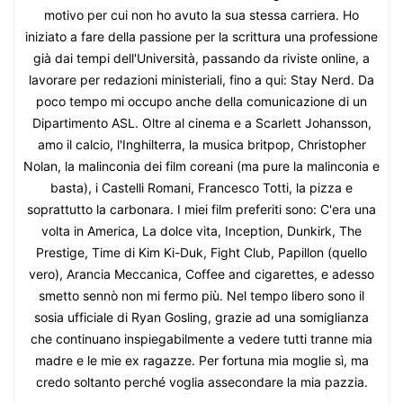
motivo per cui non ho avuto la sua stessa carriera. Ho
iniziato a fare della passione per la scrittura una professione
già dai tempi dell'Università, passando da riviste online, a
lavorare per redazioni ministeriali, fino a qui: Stay Nerd. Da
poco tempo mi occupo anche della comunicazione di un
Dipartimento ASL. Oltre al cinema e a Scarlett Johansson,
amo il calcio, l'Inghilterra, la musica britpop, Christopher
Nolan, la malinconia dei film coreani (ma pure la malinconia e
basta), i Castelli Romani, Francesco Totti, la pizza e
soprattutto la carbonara. I miei film preferiti sono: C'era una
volta in America, La dolce vita, Inception, Dunkirk, The
Prestige, Time di Kim Ki-Duk, Fight Club, Papillon (quello
vero), Arancia Meccanica, Coffee and cigarettes, e adesso
smetto sennò non mi fermo più. Nel tempo libero sono il
sosia ufficiale di Ryan Gosling, grazie ad una somiglianza
che continuano inspiegabilmente a vedere tutti tranne mia
madre e le mie ex ragazze. Per fortuna mia moglie sì, ma
credo soltanto perché voglia assecondare la mia pazzia.