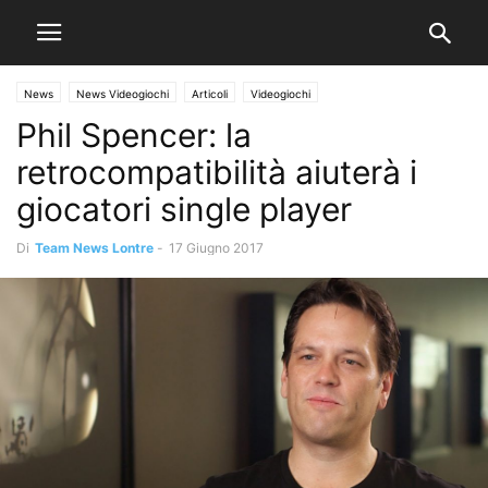
News
News Videogiochi
Articoli
Videogiochi
Phil Spencer: la
retrocompatibilità aiuterà i
giocatori single player
Di
Team News Lontre
-
17 Giugno 2017