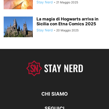
Stay Nerd
-
21 Maggio 2025
La magia di Hogwarts arriva in
Sicilia con Etna Comics 2025
Stay Nerd
-
20 Maggio 2025
CHI SIAMO
SEGUICI