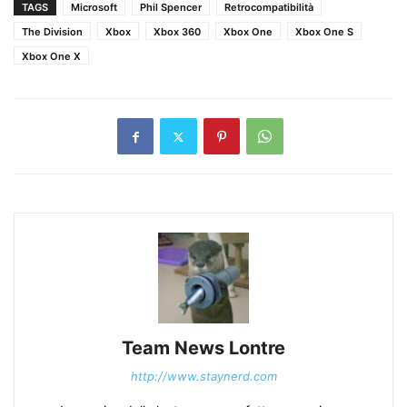
TAGS
Microsoft
Phil Spencer
Retrocompatibilità
The Division
Xbox
Xbox 360
Xbox One
Xbox One S
Xbox One X
Team News Lontre
http://www.staynerd.com