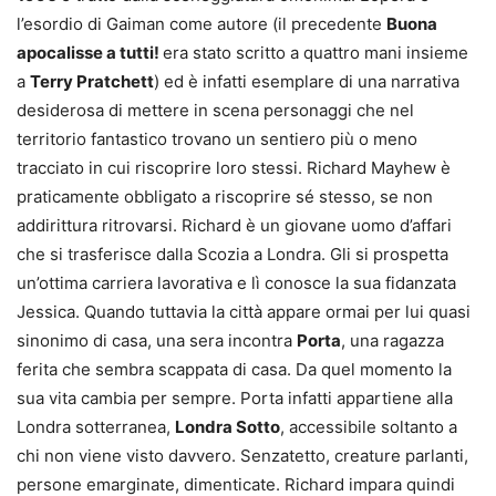
l’esordio di Gaiman come autore (il precedente
Buona
apocalisse a tutti!
era stato scritto a quattro mani insieme
a
Terry Pratchett
) ed è infatti esemplare di una narrativa
desiderosa di mettere in scena personaggi che nel
territorio fantastico trovano un sentiero più o meno
tracciato in cui riscoprire loro stessi. Richard Mayhew è
praticamente obbligato a riscoprire sé stesso, se non
addirittura ritrovarsi. Richard è un giovane uomo d’affari
che si trasferisce dalla Scozia a Londra. Gli si prospetta
un’ottima carriera lavorativa e lì conosce la sua fidanzata
Jessica. Quando tuttavia la città appare ormai per lui quasi
sinonimo di casa, una sera incontra
Porta
, una ragazza
ferita che sembra scappata di casa. Da quel momento la
sua vita cambia per sempre. Porta infatti appartiene alla
Londra sotterranea,
Londra Sotto
, accessibile soltanto a
chi non viene visto davvero. Senzatetto, creature parlanti,
persone emarginate, dimenticate. ​Richard impara quindi