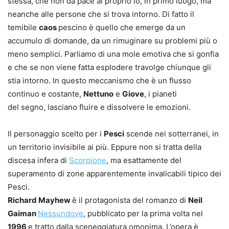
stessa, che non dà pace al proprio io, in primo luogo, ma
neanche alle persone che si trova intorno. Di fatto il
temibile
caos
pescino è quello che emerge da un
accumulo di domande, da un rimuginare su problemi più o
meno semplici. Parliamo di una mole emotiva che si gonfia
e che se non viene fatta esplodere travolge chiunque gli
stia intorno. In questo meccanismo che è un flusso
continuo e costante,
Nettuno
e
Giove
, i pianeti
del segno, lasciano fluire e dissolvere le emozioni. ​
Il personaggio scelto per i
Pesci
scende nei sotterranei, in
un territorio invisibile ai più. Eppure non si tratta della
discesa infera di
Scorpione
, ma esattamente del
superamento di zone apparentemente invalicabili tipico dei
Pesci. ​
Richard Mayhew
è il protagonista del romanzo di
Neil
Gaiman
Nessundove
, pubblicato per la prima volta nel
1996
e tratto dalla sceneggiatura omonima. L’opera è