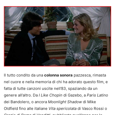
Il tutto condito da una
colonna sonora
pazzesca, rimasta
nel cuore e nella memoria di chi ha adorato questo film, e
fatta di tutte canzoni uscite nell’83, spaziando da un
genere all’altro. Da
I Like Chopin
di Gazebo, a
Paris Latino
dei Bandolero, o ancora
Moonlight Shadow
di Mike
Oldfield fino alle italiane
Vita spericolata
di Vasco Rossi o