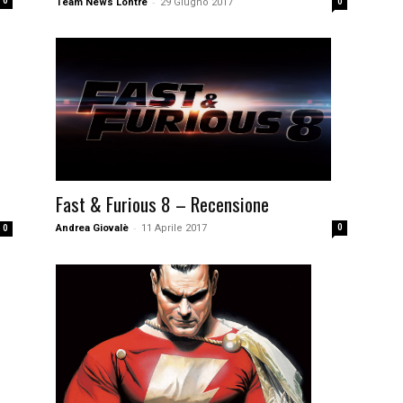
-
0
Team News Lontre
29 Giugno 2017
0
Fast & Furious 8 – Recensione
-
Andrea Giovalè
11 Aprile 2017
0
0