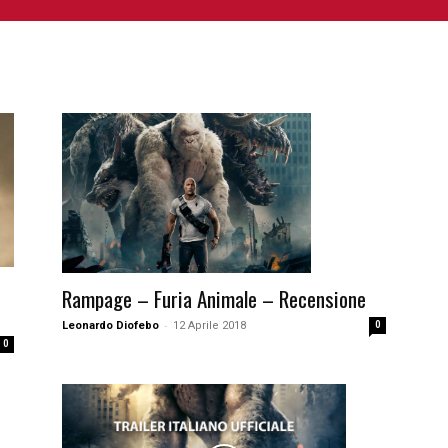
NIME E MANGA
CINEMA
FUMETTI
LIBRI
SERIE 
Rampage – Furia Animale – Recensione
-
Leonardo Diofebo
12 Aprile 2018
0
0