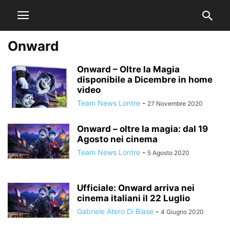
Onward
Onward – Oltre la Magia
disponibile a Dicembre in home
video
Team News Lontre
-
27 Novembre 2020
Onward – oltre la magia: dal 19
Agosto nei cinema
Team News Lontre
-
5 Agosto 2020
Ufficiale: Onward arriva nei
cinema italiani il 22 Luglio
Gabriele Atero Di Biase
-
4 Giugno 2020