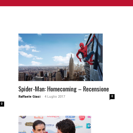
NIME E MANGA
CINEMA
FUMETTI
LIBRI
SERIE 
Spider-Man: Homecoming – Recensione
-
Raffaele Giasi
4 Luglio 2017
0
0