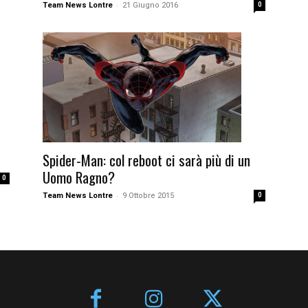
-
Team News Lontre
21 Giugno 2016
0
Spider-Man: col reboot ci sarà più di un
Uomo Ragno?
0
-
Team News Lontre
9 Ottobre 2015
0