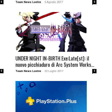
-
0
Team News Lontre
5 Agosto 2017
0
UNDER NIGHT IN-BIRTH Exe:Late[st]: il
nuovo picchiaduro di Arc System Works...
-
0
Team News Lontre
22 Luglio 2017
0