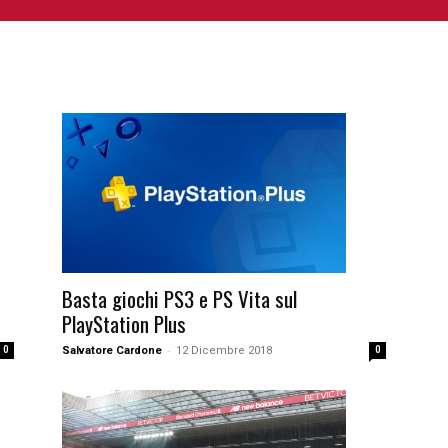
NIME E MANGA
CINEMA
FUMETTI
LIBRI
SERIE 
Basta giochi PS3 e PS Vita sul
PlayStation Plus
-
0
Salvatore Cardone
12 Dicembre 2018
0