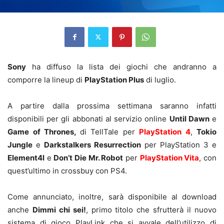
Sony
ha diffuso la lista dei giochi che andranno a
comporre la lineup di
PlayStation Plus
di luglio.
A partire dalla prossima settimana saranno infatti
disponibili per gli abbonati al servizio online
Until Dawn
e
Game of Thrones,
di TellTale per
PlayStation 4
,
Tokio
Jungle
e
Darkstalkers Resurrection
per PlayStation 3 e
Element4l
e
Don’t Die Mr. Robot
per
PlayStation Vita
, con
quest’ultimo in crossbuy con PS4.
Come annunciato, inoltre, sarà disponibile al download
anche
Dimmi chi sei!
, primo titolo che sfrutterà il nuovo
sistema di gioco PlayLink che si avvale dell’utilizzo di