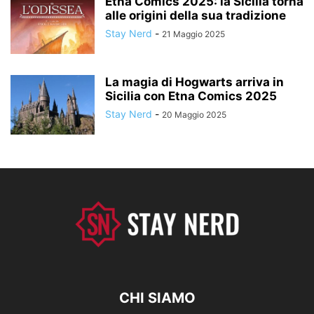
Etna Comics 2025: la Sicilia torna
alle origini della sua tradizione
Stay Nerd
-
21 Maggio 2025
La magia di Hogwarts arriva in
Sicilia con Etna Comics 2025
Stay Nerd
-
20 Maggio 2025
CHI SIAMO