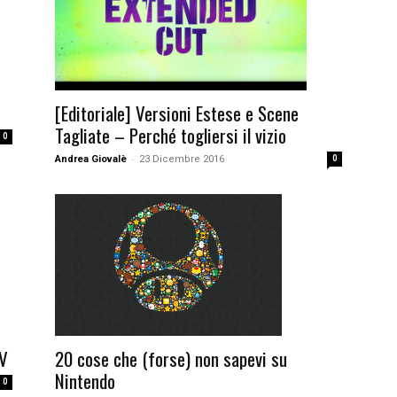
[Editoriale] Versioni Estese e Scene
Tagliate – Perché togliersi il vizio
0
-
Andrea Giovalè
23 Dicembre 2016
0
TV
20 cose che (forse) non sapevi su
Nintendo
0