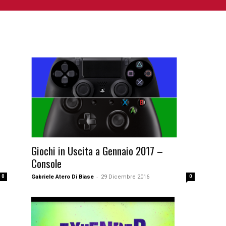
NIME E MANGA
CINEMA
FUMETTI
LIBRI
SERIE 
Giochi in Uscita a Gennaio 2017 –
Console
-
Gabriele Atero Di Biase
29 Dicembre 2016
0
0