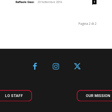
-
Raffaele Giasi
23 Settembre 2016
0
Pagina 2 di 2
LO STAFF
OUR MISSION