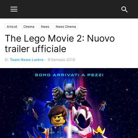
Articoli
Cinema
News
News Cinema
The Lego Movie 2: Nuovo
trailer ufficiale
Di
Team News Lontre
-
9 Gennaio 2019