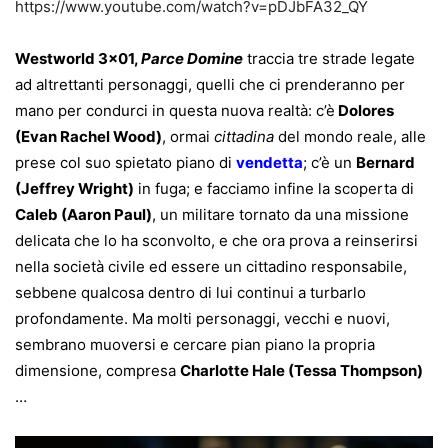
https://www.youtube.com/watch?v=pDJbFA32_QY
Westworld 3×01,
Parce Domine
traccia tre strade legate
ad altrettanti personaggi, quelli che ci prenderanno per
mano per condurci in questa nuova realtà: c’è
Dolores
(Evan Rachel Wood)
, ormai
cittadina
del mondo reale, alle
prese col suo spietato piano di
vendetta
; c’è un
Bernard
(Jeffrey Wright)
in fuga; e facciamo infine la scoperta di
Caleb (Aaron Paul)
, un militare tornato da una missione
delicata che lo ha sconvolto, e che ora prova a reinserirsi
nella società civile ed essere un cittadino responsabile,
sebbene qualcosa dentro di lui continui a turbarlo
profondamente. Ma molti personaggi, vecchi e nuovi,
sembrano muoversi e cercare pian piano la propria
dimensione, compresa
Charlotte Hale (Tessa Thompson)
…