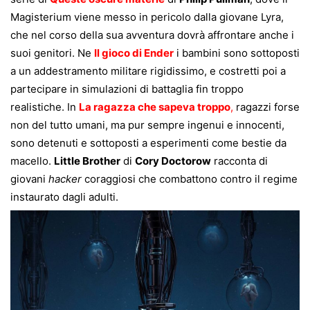
Magisterium viene messo in pericolo dalla giovane Lyra,
che nel corso della sua avventura dovrà affrontare anche i
suoi genitori. Ne
Il gioco di Ender
i bambini sono sottoposti
a un addestramento militare rigidissimo, e costretti poi a
partecipare in simulazioni di battaglia fin troppo
realistiche. In
La ragazza che sapeva troppo
,
ragazzi forse
non del tutto umani, ma pur sempre ingenui e innocenti,
sono detenuti e sottoposti a esperimenti come bestie da
macello.
Little Brother
di
Cory Doctorow
racconta di
giovani
hacker
coraggiosi che combattono contro il regime
instaurato dagli adulti.