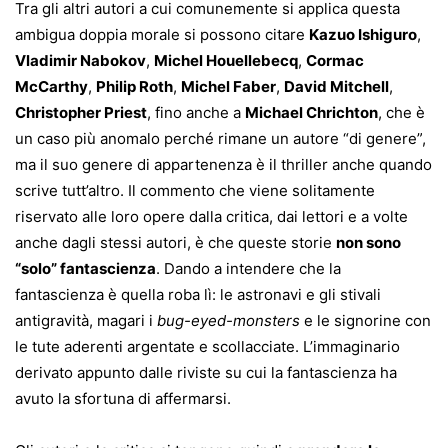
Tra gli altri autori a cui comunemente si applica questa
ambigua doppia morale si possono citare
Kazuo Ishiguro
,
Vladimir Nabokov
,
Michel Houellebecq
,
Cormac
McCarthy
,
Philip Roth
,
Michel Faber
,
David Mitchell
,
Christopher Priest
, fino anche a
Michael Chrichton
, che è
un caso più anomalo perché rimane un autore “di genere”,
ma il suo genere di appartenenza è il thriller anche quando
scrive tutt’altro. Il commento che viene solitamente
riservato alle loro opere dalla critica, dai lettori e a volte
anche dagli stessi autori, è che queste storie
non sono
“solo” fantascienza
. Dando a intendere che la
fantascienza è quella roba lì: le astronavi e gli stivali
antigravità, magari i
bug-eyed-monsters
e le signorine con
le tute aderenti argentate e scollacciate. L’immaginario
derivato appunto dalle riviste su cui la fantascienza ha
avuto la sfortuna di affermarsi.