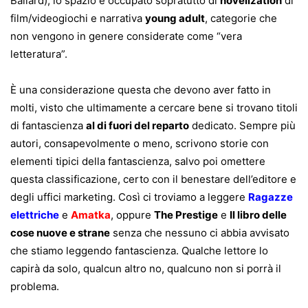
Ballard), lo spazio è occupato sopratutto di
novelization
di
film/videogiochi e narrativa
young adult
, categorie che
non vengono in genere considerate come “vera
letteratura”.
È una considerazione questa che devono aver fatto in
molti, visto che ultimamente a cercare bene si trovano titoli
di fantascienza
al di fuori del reparto
dedicato. Sempre più
autori, consapevolmente o meno, scrivono storie con
elementi tipici della fantascienza, salvo poi omettere
questa classificazione, certo con il benestare dell’editore e
degli uffici marketing. Così ci troviamo a leggere
Ragazze
elettriche
e
Amatka
, oppure
The Prestige
e
Il libro delle
cose nuove e strane
senza che nessuno ci abbia avvisato
che stiamo leggendo fantascienza. Qualche lettore lo
capirà da solo, qualcun altro no, qualcuno non si porrà il
problema.