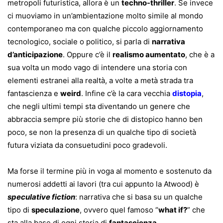
metropoli futuristica, allora è un
techno-thriller
. Se invece
ci muoviamo in un’ambientazione molto simile al mondo
contemporaneo ma con qualche piccolo aggiornamento
tecnologico, sociale o politico, si parla di
narrativa
d’anticipazione
. Oppure c’è il
realismo aumentato
, che è a
sua volta un modo vago di intendere una storia con
elementi estranei alla realtà, a volte a metà strada tra
fantascienza e
weird
. Infine c’è la cara vecchia
distopia
,
che negli ultimi tempi sta diventando un genere che
abbraccia sempre più storie che di distopico hanno ben
poco, se non la presenza di un qualche tipo di società
futura viziata da consuetudini poco gradevoli.
Ma forse il termine più in voga al momento e sostenuto da
numerosi addetti ai lavori (tra cui appunto la Atwood) è
speculative fiction
: narrativa che si basa su un qualche
tipo di
speculazione
, ovvero quel famoso “
what if?
” che
sta alla base di ogni storia di
fantascienza
.