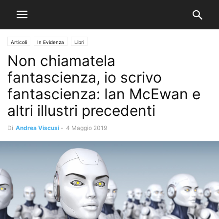
Articoli
In Evidenza
Libri
Non chiamatela
fantascienza, io scrivo
fantascienza: Ian McEwan e
altri illustri precedenti
Di
Andrea Viscusi
-
4 Maggio 2019