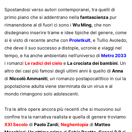
Spostandosi verso autori contemporanei, tra quelli di
primo piano che si addentrano nella
fantascienza
pur
rimanendone al di fuori ci sono i
Wu Ming
, che non
disdegnano inserire trame e idee tipiche del genere, come
si è visto di recente anche con
Proletkult
, e Tullio Avoledo,
che deve il suo successo a distopie, ucronie e viaggi nel
tempo, e ha anche ambientato nell’universo di
Metro 2033
i romanzi
Le radici del cielo
e
La crociata dei
bambini
. Un
altro dei casi più famosi degli ultimi anni è quello di
Anna
di
Niccolò Ammaniti
, un romanzo postapocalittico in cui la
popolazione adulta viene sterminata da un virus e al
mondo rimangono solo adolescenti.
Tra le altre opere ancora più recenti che si muovono sul
confine tra la narrativa realista e quella di genere troviamo
XXI Secolo
di
Paolo Zardi
,
Neghentopia
di
Matteo