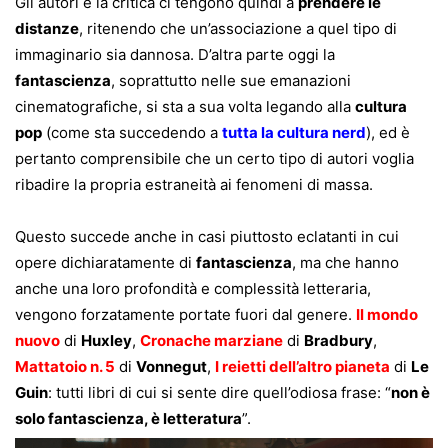
Gli autori e la critica ci tengono quindi a
prendere le
distanze
, ritenendo che un’associazione a quel tipo di
immaginario sia dannosa. D’altra parte oggi la
fantascienza
, soprattutto nelle sue emanazioni
cinematografiche, si sta a sua volta legando alla
cultura
pop
(come sta succedendo a
tutta la cultura nerd
), ed è
pertanto comprensibile che un certo tipo di autori voglia
ribadire la propria estraneità ai fenomeni di massa.
Questo succede anche in casi piuttosto eclatanti in cui
opere dichiaratamente di
fantascienza
, ma che hanno
anche una loro profondità e complessità letteraria,
vengono forzatamente portate fuori dal genere.
Il mondo
nuovo
di
Huxley
,
Cronache marziane
di
Bradbury
,
Mattatoio n. 5
di
Vonnegut
,
I reietti dell’altro pianeta
di
Le
Guin
: tutti libri di cui si sente dire quell’odiosa frase: “
non è
solo fantascienza, è letteratura
”.