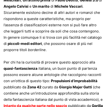
Meschiari
,
Un attimo prima
di
Fabio Deotto
,
Genesi 3.0
di
Angelo Calvisi
e
Un marito
di
Michele Vaccari
.
Sicuramente esistono decine di altri autori e romanzi che
rispondono a queste caratteristiche, ma proprio per
l’assenza di classificazioni esterne non si può fare altro
che leggerli tutti e scoprire da soli che cosa contengono.
In genere comunque li si trova con più facilità nel catalogo
di
piccoli-medi editori
, che possono osare di più nel
proporre titoli
borderline
.
Per chi ha la curiosità di provare questo approccio alla
quasi-fantascienza
italiana, un buon punto di partenza
possono essere alcune antologie che raccolgono racconti
con un’ottica di questo tipo:
Propulsioni d’improbabilità
pubblicato da
Zona 42
curato da
Giorgio Majer Gatti
(che
contiene anche un’introduzione approfondita sulla storia
della fantascienza italiana dal punto di vista accademico), e
Intanto da qualche parte nello spazio
pubblicato da
Gorilla