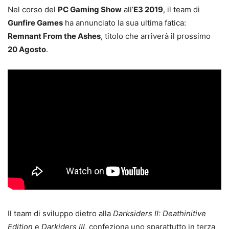
Nel corso del
PC Gaming Show
all’
E3 2019
, il team di
Gunfire Games
ha annunciato la sua ultima fatica:
Remnant From the Ashes
, titolo che arriverà il prossimo
20 Agosto
.
Il team di sviluppo dietro alla
Darksiders II: Deathinitive
Edition
e
Darkiders III
, confeziona uno sparattutto in terza