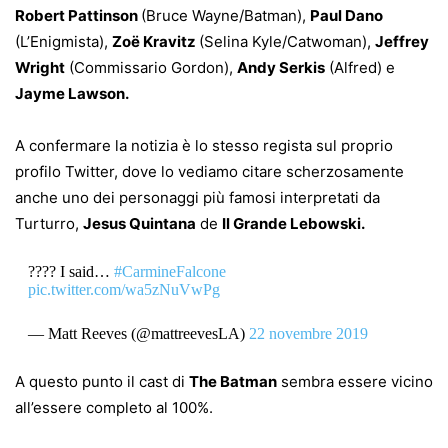
Robert Pattinson
(Bruce Wayne/Batman),
Paul Dano
(L’Enigmista),
Zoë Kravitz
(Selina Kyle/Catwoman),
Jeffrey
Wright
(Commissario Gordon),
Andy Serkis
(Alfred) e
Jayme Lawson.
A confermare la notizia è lo stesso regista sul proprio
profilo Twitter, dove lo vediamo citare scherzosamente
anche uno dei personaggi più famosi interpretati da
Turturro,
Jesus Quintana
de
Il Grande Lebowski.
???? I said…
#CarmineFalcone
pic.twitter.com/wa5zNuVwPg
— Matt Reeves (@mattreevesLA)
22 novembre 2019
A questo punto il cast di
The Batman
sembra essere vicino
all’essere completo al 100%.