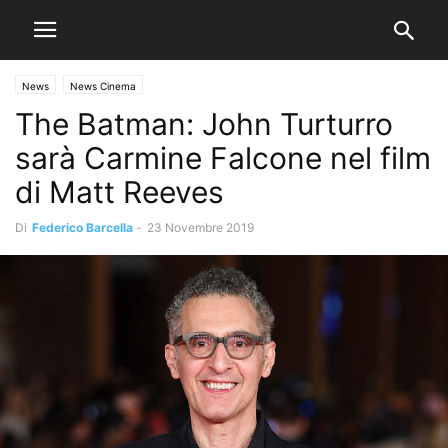
News
News Cinema
The Batman: John Turturro
sarà Carmine Falcone nel film
di Matt Reeves
Di
Federico Barcella
-
23 Novembre 2019