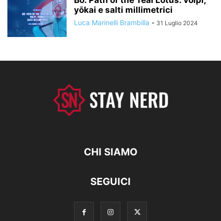
yōkai e salti millimetrici
Luca Marinelli Brambilla
-
31 Luglio 2024
CHI SIAMO
SEGUICI