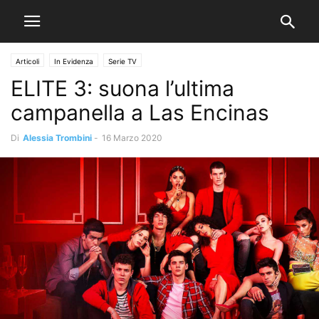
Articoli
In Evidenza
Serie TV
ELITE 3: suona l’ultima
campanella a Las Encinas
Di
Alessia Trombini
-
16 Marzo 2020