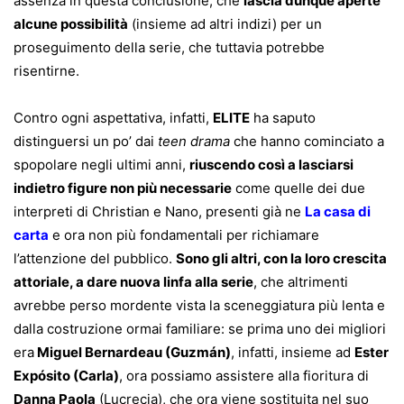
assenza in questa conclusione, che
lascia dunque aperte
alcune possibilità
(insieme ad altri indizi) per un
proseguimento della serie, che tuttavia potrebbe
risentirne.
Contro ogni aspettativa, infatti,
ELITE
ha saputo
distinguersi un po’ dai
teen drama
che hanno cominciato a
spopolare negli ultimi anni,
riuscendo così a lasciarsi
indietro figure non più necessarie
come quelle dei due
interpreti di Christian e Nano, presenti già ne
La casa di
carta
e ora non più fondamentali per richiamare
l’attenzione del pubblico.
Sono gli altri, con la loro crescita
attoriale, a dare nuova linfa alla serie
, che altrimenti
avrebbe perso mordente vista la sceneggiatura più lenta e
dalla costruzione ormai familiare: se prima uno dei migliori
era
Miguel Bernardeau (Guzmán)
, infatti, insieme ad
Ester
Expósito (Carla)
, ora possiamo assistere alla fioritura di
Danna Paola
(Lucrecia), che ora viene sostituita nel suo