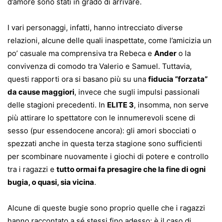
d’amore sono stati in grado di arrivare.
I vari personaggi, infatti, hanno intrecciato diverse
relazioni, alcune delle quali inaspettate, come l’amicizia un
po’ casuale ma comprensiva tra Rebeca e
Ander
o la
convivenza di comodo tra Valerio e Samuel. Tuttavia,
questi rapporti ora si basano più su una
fiducia “forzata”
da cause maggiori
, invece che sugli impulsi passionali
delle stagioni precedenti. In
ELITE 3
, insomma, non serve
più attirare lo spettatore con le innumerevoli scene di
sesso (pur essendocene ancora): gli amori sbocciati o
spezzati anche in questa terza stagione sono sufficienti
per scombinare nuovamente i giochi di potere e controllo
tra i ragazzi e
tutto ormai fa presagire che la fine di ogni
bugia, o quasi, sia vicina
.
Alcune di queste bugie sono proprio quelle che i ragazzi
hanno raccontato a sé stessi fino adesso: è il caso di