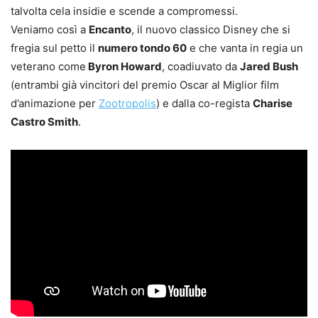
talvolta cela insidie e scende a compromessi.
Veniamo così a
Encanto
, il nuovo classico Disney che si
fregia sul petto il
numero tondo 60
e che vanta in regia un
veterano come
Byron Howard
, coadiuvato da
Jared Bush
(entrambi già vincitori del premio Oscar al Miglior film
d’animazione per
Zootropolis
) e dalla co-regista
Charise
Castro Smith
.