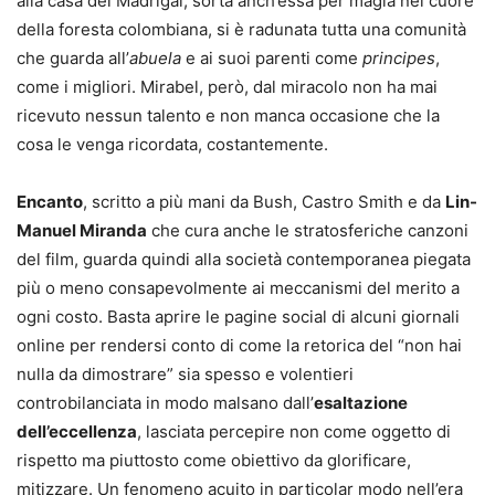
alla casa dei Madrigal, sorta anch’essa per magia nel cuore
della foresta colombiana, si è radunata tutta una comunità
che guarda all’
abuela
e ai suoi parenti come
principes
,
come i migliori. Mirabel, però, dal miracolo non ha mai
ricevuto nessun talento e non manca occasione che la
cosa le venga ricordata, costantemente.
Encanto
, scritto a più mani da Bush, Castro Smith e da
Lin-
Manuel Miranda
che cura anche le stratosferiche canzoni
del film, guarda quindi alla società contemporanea piegata
più o meno consapevolmente ai meccanismi del merito a
ogni costo. Basta aprire le pagine social di alcuni giornali
online per rendersi conto di come la retorica del “non hai
nulla da dimostrare” sia spesso e volentieri
controbilanciata in modo malsano dall’
esaltazione
dell’eccellenza
, lasciata percepire non come oggetto di
rispetto ma piuttosto come obiettivo da glorificare,
mitizzare. Un fenomeno acuito in particolar modo nell’era