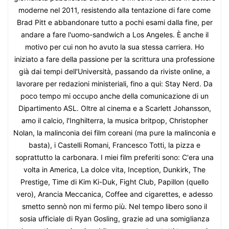
moderne nel 2011, resistendo alla tentazione di fare come
Brad Pitt e abbandonare tutto a pochi esami dalla fine, per
andare a fare l'uomo-sandwich a Los Angeles. È anche il
motivo per cui non ho avuto la sua stessa carriera. Ho
iniziato a fare della passione per la scrittura una professione
già dai tempi dell'Università, passando da riviste online, a
lavorare per redazioni ministeriali, fino a qui: Stay Nerd. Da
poco tempo mi occupo anche della comunicazione di un
Dipartimento ASL. Oltre al cinema e a Scarlett Johansson,
amo il calcio, l'Inghilterra, la musica britpop, Christopher
Nolan, la malinconia dei film coreani (ma pure la malinconia e
basta), i Castelli Romani, Francesco Totti, la pizza e
soprattutto la carbonara. I miei film preferiti sono: C'era una
volta in America, La dolce vita, Inception, Dunkirk, The
Prestige, Time di Kim Ki-Duk, Fight Club, Papillon (quello
vero), Arancia Meccanica, Coffee and cigarettes, e adesso
smetto sennò non mi fermo più. Nel tempo libero sono il
sosia ufficiale di Ryan Gosling, grazie ad una somiglianza