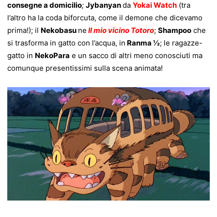
consegne a domicilio
;
Jybanyan
da
Yokai Watch
(tra
l’altro ha la coda biforcuta, come il demone che dicevamo
prima!); il
Nekobasu
ne
Il mio vicino Totoro
;
Shampoo
che
si trasforma in gatto con l’acqua, in
Ranma ½
; le ragazze-
gatto in
NekoPara
e un sacco di altri meno conosciuti ma
comunque presentissimi sulla scena animata!