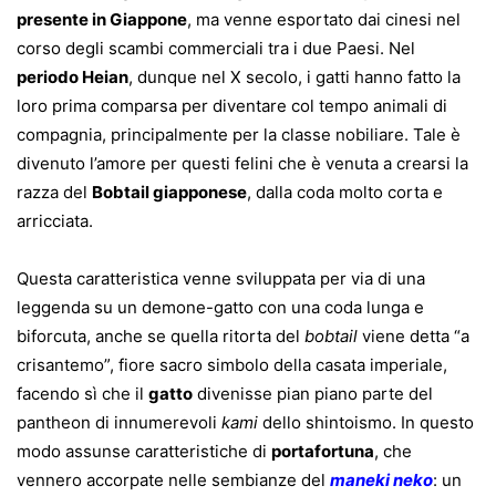
presente in Giappone
, ma venne esportato dai cinesi nel
corso degli scambi commerciali tra i due Paesi. Nel
periodo Heian
, dunque nel X secolo, i gatti hanno fatto la
loro prima comparsa per diventare col tempo animali di
compagnia, principalmente per la classe nobiliare. Tale è
divenuto l’amore per questi felini che è venuta a crearsi la
razza del
Bobtail giapponese
, dalla coda molto corta e
arricciata.
Questa caratteristica venne sviluppata per via di una
leggenda su un demone-gatto con una coda lunga e
biforcuta, anche se quella ritorta del
bobtail
viene detta “a
crisantemo”, fiore sacro simbolo della casata imperiale,
facendo sì che il
gatto
divenisse pian piano parte del
pantheon di innumerevoli
kami
dello shintoismo. In questo
modo assunse caratteristiche di
portafortuna
, che
vennero accorpate nelle sembianze del
maneki neko
: un