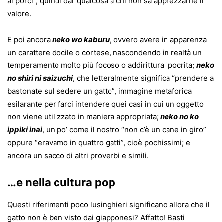
ai porci”, quindi dar qualcosa a chi non sa apprezzarne il
valore.
E poi ancora
neko wo kaburu
, ovvero avere in apparenza
un carattere docile o cortese, nascondendo in realtà un
temperamento molto più focoso o addirittura ipocrita;
neko
no shiri ni saizuchi
, che letteralmente significa “prendere a
bastonate sul sedere un gatto”, immagine metaforica
esilarante per farci intendere quei casi in cui un oggetto
non viene utilizzato in maniera appropriata;
neko no ko
ippiki inai
, un po’ come il nostro “non c’è un cane in giro”
oppure “eravamo in quattro gatti”, cioè pochissimi; e
ancora un sacco di altri proverbi e simili.
…e nella cultura pop
Questi riferimenti poco lusinghieri significano allora che il
gatto non è ben visto dai giapponesi? Affatto! Basti