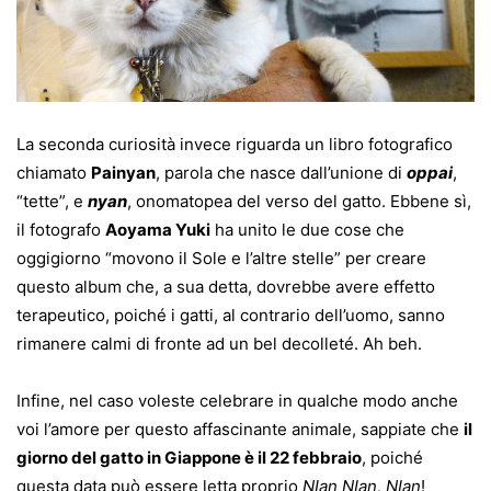
La seconda curiosità invece riguarda un libro fotografico
chiamato
Painyan
, parola che nasce dall’unione di
oppai
,
“tette”, e
nyan
, onomatopea del verso del gatto. Ebbene sì,
il fotografo
Aoyama Yuki
ha unito le due cose che
oggigiorno “movono il Sole e l’altre stelle” per creare
questo album che, a sua detta, dovrebbe avere effetto
terapeutico, poiché i gatti, al contrario dell’uomo, sanno
rimanere calmi di fronte ad un bel decolleté. Ah beh.
Infine, nel caso voleste celebrare in qualche modo anche
voi l’amore per questo affascinante animale, sappiate che
il
giorno del gatto in Giappone è il 22 febbraio
, poiché
questa data può essere letta proprio
NIan NIan, NIan
!