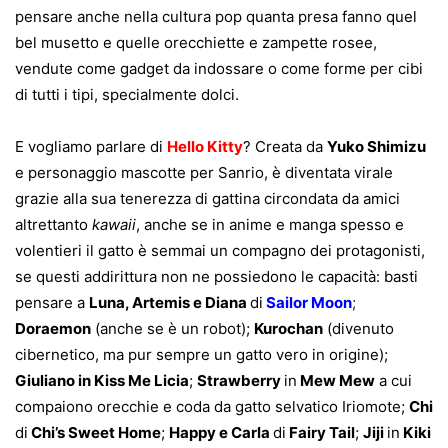
pensare anche nella cultura pop quanta presa fanno quel
bel musetto e quelle orecchiette e zampette rosee,
vendute come gadget da indossare o come forme per cibi
di tutti i tipi, specialmente dolci.
E vogliamo parlare di
Hello Kitty
? Creata da
Yuko Shimizu
e personaggio mascotte per Sanrio, è diventata virale
grazie alla sua tenerezza di gattina circondata da amici
altrettanto
kawaii
, anche se in anime e manga spesso e
volentieri il gatto è semmai un compagno dei protagonisti,
se questi addirittura non ne possiedono le capacità: basti
pensare a
Luna, Artemis e Diana
di
Sailor Moon
;
Doraemon
(anche se è un robot);
Kurochan
(divenuto
cibernetico, ma pur sempre un gatto vero in origine);
Giuliano in Kiss Me Licia
;
Strawberry
in
Mew Mew
a cui
compaiono orecchie e coda da gatto selvatico Iriomote;
Chi
di
Chi’s Sweet Home
;
Happy e Carla
di
Fairy Tail
;
Jiji
in
Kiki