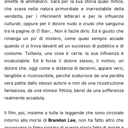
smette di ammaliarci. Sarà per la sua storia quasi mitica,
che scava nella natura primordiale e inarrestabile della
vendetta, per i riferimenti letterari e per le influenze
culturali, oppure per il dolore nudo e crudo che sanguina
tra le pagine di O’ Barr… Non è facile dirlo. Ed è giusto che
rimanga un po’ di mistero, come quasi sempre accade
quando ci si trova davanti ad un successo di pubblico e di
costume. Tuttavia, una cosa è certa: la sua influenza è
incalcolabile. Ed è forse il dolore stesso, il motivo, un
dolore che, oggi come a distanza di decenni, appare vero,
tangibile e riconoscibile, perché scaturisce da una perdita
vera patita dallo stesso autore e non da una ricostruzione
fantasiosa, da una mimesi fittizia, bensì da una sofferenza
realmente accaduta.
Il film, poi, insieme a tutte le leggende che sono circolate
intorno alla morte di
Brandon Lee,
non ha fatto altro che
accrescere la fama sinistra di questa storia fatta di morte e