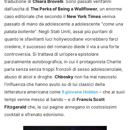
traduzione di
Chiara Brovelli
. Sono passati vent’anni
dall’uscita di
The Perks of Being a Wallflower
, un enorme
caso editoriale che secondo il
New York Times
veniva
passato di mano da adolescente a adolescente “
come una
patata bollente
”. Negli Stati Uniti, assai più puritani di
quanto le sfavillanti luci hollywoodiane vorrebbero farci
credere, il successo del romanzo diede il via a una forte
controversia. Si trattava di un’opera epistolare
parzialmente autobiografica, in cui il protagonista Charlie
parla senza senza troppi fronzoli di sesso adolescenziale,
abuso di alcol e droghe.
Chbosky
non ha mai nascosto
l’influenza che hanno avuto su di lui classici della
letteratura americana come
Il giovane Holden
– che ai suoi
tempi venne messo al bando – e di
Francis Scott
Fitzgerald
che, le cui pagine annegano in costosissimi
cocktail e sfrenato edonismo.