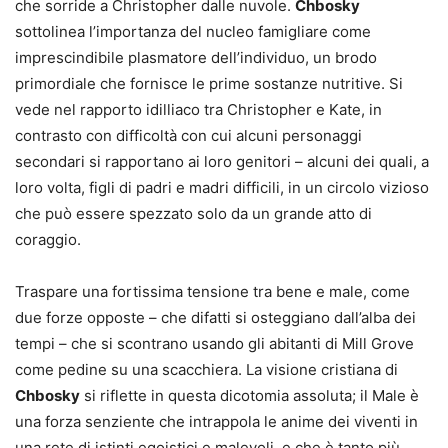
che sorride a Christopher dalle nuvole.
Chbosky
sottolinea l’importanza del nucleo famigliare come
imprescindibile plasmatore dell’individuo, un brodo
primordiale che fornisce le prime sostanze nutritive. Si
vede nel rapporto idilliaco tra Christopher e Kate, in
contrasto con difficoltà con cui alcuni personaggi
secondari si rapportano ai loro genitori – alcuni dei quali, a
loro volta, figli di padri e madri difficili, in un circolo vizioso
che può essere spezzato solo da un grande atto di
coraggio.
Traspare una fortissima tensione tra bene e male, come
due forze opposte – che difatti si osteggiano dall’alba dei
tempi – che si scontrano usando gli abitanti di Mill Grove
come pedine su una scacchiera. La visione cristiana di
Chbosky
si riflette in questa dicotomia assoluta; il Male è
una forza senziente che intrappola le anime dei viventi in
una rete di istinti egoistici e malevoli, e che è tanto più