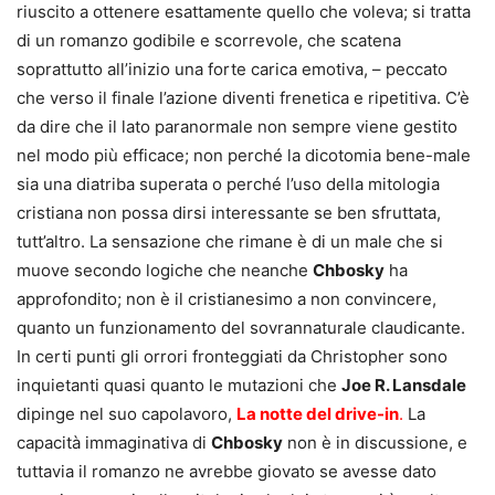
riuscito a ottenere esattamente quello che voleva; si tratta
di un romanzo godibile e scorrevole, che scatena
soprattutto all’inizio una forte carica emotiva, – peccato
che verso il finale l’azione diventi frenetica e ripetitiva. C’è
da dire che il lato paranormale non sempre viene gestito
nel modo più efficace; non perché la dicotomia bene-male
sia una diatriba superata o perché l’uso della mitologia
cristiana non possa dirsi interessante se ben sfruttata,
tutt’altro. La sensazione che rimane è di un male che si
muove secondo logiche che neanche
Chbosky
ha
approfondito; non è il cristianesimo a non convincere,
quanto un funzionamento del sovrannaturale claudicante.
In certi punti gli orrori fronteggiati da Christopher sono
inquietanti quasi quanto le mutazioni che
Joe R. Lansdale
dipinge nel suo capolavoro,
La notte del drive-in
.
La
capacità immaginativa di
Chbosky
non è in discussione, e
tuttavia il romanzo ne avrebbe giovato se avesse dato