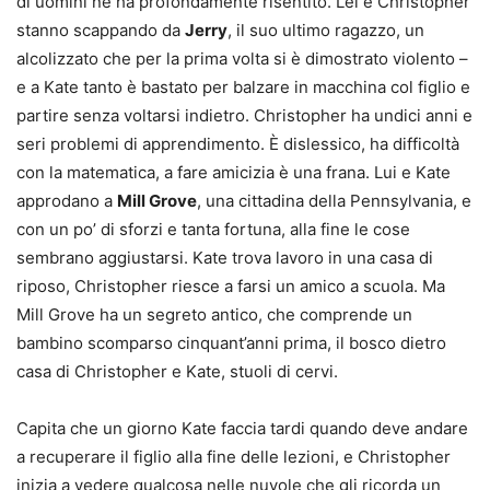
di uomini ne ha profondamente risentito. Lei e Christopher
stanno scappando da
Jerry
, il suo ultimo ragazzo, un
alcolizzato che per la prima volta si è dimostrato violento –
e a Kate tanto è bastato per balzare in macchina col figlio e
partire senza voltarsi indietro. Christopher ha undici anni e
seri problemi di apprendimento. È dislessico, ha difficoltà
con la matematica, a fare amicizia è una frana. Lui e Kate
approdano a
Mill Grove
, una cittadina della Pennsylvania, e
con un po’ di sforzi e tanta fortuna, alla fine le cose
sembrano aggiustarsi. Kate trova lavoro in una casa di
riposo, Christopher riesce a farsi un amico a scuola. Ma
Mill Grove ha un segreto antico, che comprende un
bambino scomparso cinquant’anni prima, il bosco dietro
casa di Christopher e Kate, stuoli di cervi.
Capita che un giorno Kate faccia tardi quando deve andare
a recuperare il figlio alla fine delle lezioni, e Christopher
inizia a vedere qualcosa nelle nuvole che gli ricorda un