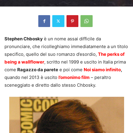
Stephen Chbosky
è un nome assai difficile da
pronunciare, che ricolleghiamo immediatamente a un titolo
specifico, quello del suo romanzo d’esordio,
The perks of
being a wallflower
, scritto nel 1999 e uscito in Italia prima
come
Ragazzo da parete
e poi come
Noi siamo infinito
,
quando nel 2013 è uscito
l’omonimo film
– peraltro
sceneggiato e diretto dallo stesso Chbosky.