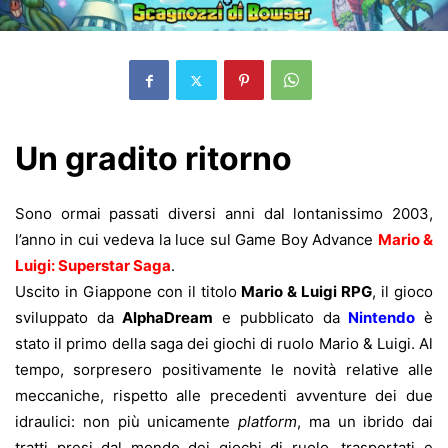
Un gradito ritorno
Sono ormai passati diversi anni dal lontanissimo 2003,
l’anno in cui vedeva la luce sul Game Boy Advance
Mario &
Luigi: Superstar Saga
.
Uscito in Giappone con il titolo
Mario & Luigi RPG
, il gioco
sviluppato da
AlphaDream
e pubblicato da
Nintendo
è
stato il primo della saga dei giochi di ruolo Mario & Luigi. Al
tempo, sorpresero positivamente le novità relative alle
meccaniche, rispetto alle precedenti avventure dei due
idraulici: non più unicamente
platform
, ma un ibrido dai
tratti presi dal mondo dei giochi di ruolo, trasportati e