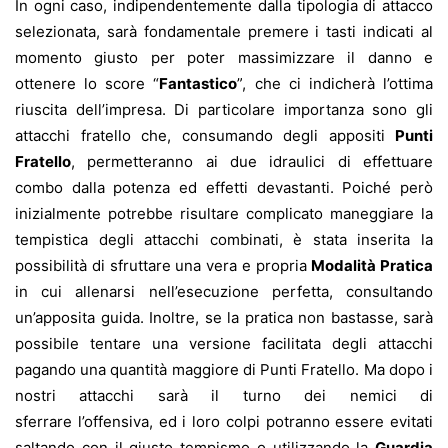
In ogni caso, indipendentemente dalla tipologia di attacco
selezionata, sarà fondamentale premere i tasti indicati al
momento giusto per poter massimizzare il danno e
ottenere lo score “
Fantastico
”, che ci indicherà l’ottima
riuscita dell’impresa. Di particolare importanza sono gli
attacchi fratello che, consumando degli appositi
Punti
Fratello
, permetteranno ai due idraulici di effettuare
combo dalla potenza ed effetti devastanti. Poiché però
inizialmente potrebbe risultare complicato maneggiare la
tempistica degli attacchi combinati, è stata inserita la
possibilità di sfruttare una vera e propria
Modalità Pratica
in cui allenarsi nell’esecuzione perfetta, consultando
un’apposita guida. Inoltre, se la pratica non bastasse, sarà
possibile tentare una versione facilitata degli attacchi
pagando una quantità maggiore di Punti Fratello. Ma dopo i
nostri attacchi sarà il turno dei nemici di
sferrare l’offensiva, ed i loro colpi potranno essere evitati
saltando con il giusto tempismo o utilizzando la
Guardia