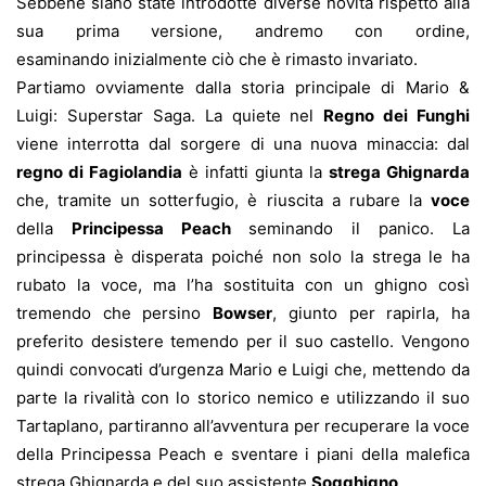
Sebbene siano state introdotte diverse novità rispetto alla
sua prima versione, andremo con ordine,
esaminando inizialmente ciò che è rimasto invariato.
Partiamo ovviamente dalla storia principale di Mario &
Luigi: Superstar Saga. La quiete nel
Regno dei Funghi
viene interrotta dal sorgere di una nuova minaccia: dal
regno di Fagiolandia
è infatti giunta la
strega Ghignarda
che, tramite un sotterfugio, è riuscita a rubare la
voce
della
Principessa Peach
seminando il panico. La
principessa è disperata poiché non solo la strega le ha
rubato la voce, ma l’ha sostituita con un ghigno così
tremendo che persino
Bowser
, giunto per rapirla, ha
preferito desistere temendo per il suo castello. Vengono
quindi convocati d’urgenza Mario e Luigi che, mettendo da
parte la rivalità con lo storico nemico e utilizzando il suo
Tartaplano, partiranno all’avventura per recuperare la voce
della Principessa Peach e sventare i piani della malefica
strega Ghignarda e del suo assistente
Sogghigno
.