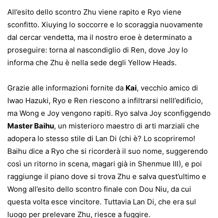
All’esito dello scontro Zhu viene rapito e Ryo viene
sconfitto. Xiuying lo soccorre e lo scoraggia nuovamente
dal cercar vendetta, ma il nostro eroe è determinato a
proseguire: torna al nascondiglio di Ren, dove Joy lo
informa che Zhu è nella sede degli Yellow Heads.
Grazie alle informazioni fornite da
Kai
, vecchio amico di
Iwao Hazuki, Ryo e Ren riescono a infiltrarsi nelll’edificio,
ma Wong e Joy vengono rapiti. Ryo salva Joy sconfiggendo
Master Baihu
, un misterioro maestro di arti marziali che
adopera lo stesso stile di Lan Di (chi è? Lo scopriremo!
Baihu dice a Ryo che si ricorderà il suo nome, suggerendo
così un ritorno in scena, magari già in Shenmue III), e poi
raggiunge il piano dove si trova Zhu e salva quest’ultimo e
Wong all’esito dello scontro finale con Dou Niu, da cui
questa volta esce vincitore. Tuttavia Lan Di, che era sul
luogo per prelevare Zhu, riesce a fuggire.