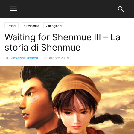
Articoli
In Evidenza
Videogiochi
Waiting for Shenmue III – La
storia di Shenmue
Di
Giovanni Ormesi
-
28 Ottobre 2019