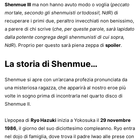
Shenmue III
ma non hanno avuto modo o voglia (
peccato
mortale, secondo gli shenmuisti ortodossi!, NdR
) di
recuperare i primi due, peraltro invecchiati non benissimo,
a parere di chi scrive (
che, per queste parole, sarà lapidato
dalla potente congrega degli shenmunisti di cui sopra,
NdR
). Proprio per questo sarà piena zeppa di
spoiler
.
La storia di Shenmue…
Shenmue si apre con un’arcana profezia pronunciata da
una misteriosa ragazza, che apparirà al nostro eroe più
volte in sogno prima di incontrarla nel quarto disco di
Shenmue II.
L’epopea di
Ryo Hazuki
inizia a Yokosuka il
29 novembre
1986
, il giorno del suo diciottesimo compleanno. Ryo entra
nel dojo di famiglia, dove trova il padre Iwao alle prese con