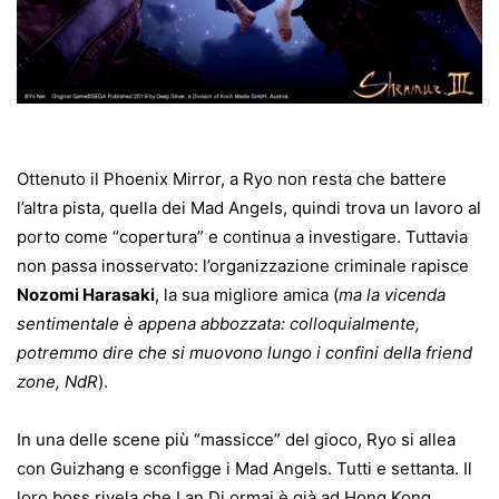
Ottenuto il Phoenix Mirror, a Ryo non resta che battere
l’altra pista, quella dei Mad Angels, quindi trova un lavoro al
porto come “copertura” e continua a investigare. Tuttavia
non passa inosservato: l’organizzazione criminale rapisce
Nozomi Harasaki
, la sua migliore amica (
ma la vicenda
sentimentale è appena abbozzata: colloquialmente,
potremmo dire che si muovono lungo i confini della friend
zone, NdR
).
In una delle scene più “massicce” del gioco, Ryo si allea
con Guizhang e sconfigge i Mad Angels. Tutti e settanta. Il
loro boss rivela che Lan Di ormai è già ad Hong Kong,