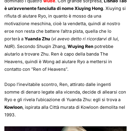
dominato i quattro
wude
. Con grande sorpresa,
Lishao Tao
è un’avvenente fanciulla di nome Xiuying Hong
. Xiuying si
rifiuta di aiutare Ryo, in quanto è mosso da una
motivazione meschina, cioè la vendetta, quindi al nostro
eroe non resta che battere l’altra pista, quella che lo
porterà a
Yuanda Zhu
(
vi avevo detto ri ricordarvi di lui,
NdR
). Secondo Shuqin Zhang,
Wuying Ren
potrebbe
aiutarlo a trovare Zhu. Ren è capo della banda The
Heavens, quindi è Wong ad aiutare Ryo a mettersi in
contatto con “Ren of Heavens”.
Dopo l’inevitabile scontro, Ren, attirato dalle ingenti
somme di denaro legate alla vicenda, decide di allearsi con
Ryo e gli rivela l’ubicazione di Yuanda Zhu: egli si trova a
Kowloon
, ispirata alla Città murata di Kowloon demolita nel
1993.