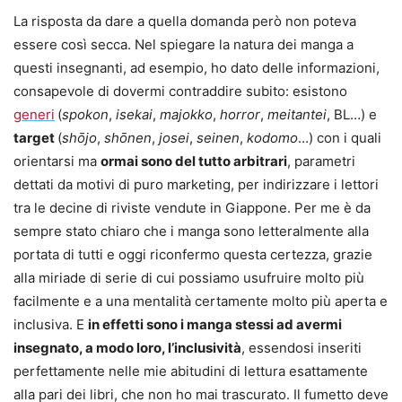
La risposta da dare a quella domanda però non poteva
essere così secca. Nel spiegare la natura dei manga a
questi insegnanti, ad esempio, ho dato delle informazioni,
consapevole di dovermi contraddire subito: esistono
generi
(
spokon
,
isekai
,
majokko
,
horror
,
meitantei
, BL…) e
target
(
shōjo
,
shōnen
,
josei
,
seinen
,
kodomo
…) con i quali
orientarsi ma
ormai sono del tutto arbitrari
, parametri
dettati da motivi di puro marketing, per indirizzare i lettori
tra le decine di riviste vendute in Giappone. Per me è da
sempre stato chiaro che i manga sono letteralmente alla
portata di tutti e oggi riconfermo questa certezza, grazie
alla miriade di serie di cui possiamo usufruire molto più
facilmente e a una mentalità certamente molto più aperta e
inclusiva. E
in effetti sono i manga stessi ad avermi
insegnato, a modo loro, l’inclusività
, essendosi inseriti
perfettamente nelle mie abitudini di lettura esattamente
alla pari dei libri, che non ho mai trascurato. Il fumetto deve