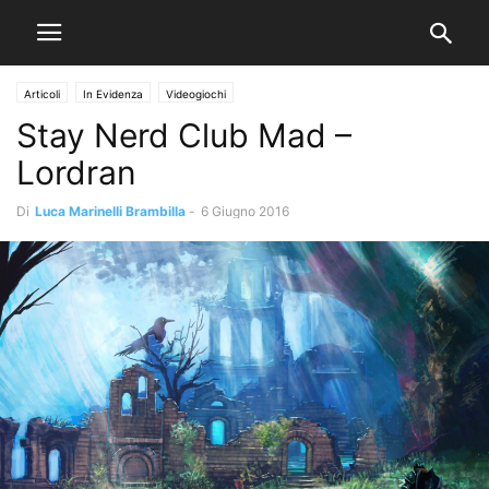
Articoli
In Evidenza
Videogiochi
Stay Nerd Club Mad –
Lordran
Di
Luca Marinelli Brambilla
-
6 Giugno 2016