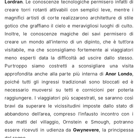
Lordran
. Le conoscenze tecnologiche permisero infatti di
creare torri rotanti attivabili con semplici leve, mentre i
magnifici artisti di corte realizzarono architetture di stile
gotico che graffiano il cielo e meravigliosi luoghi di culto.
Inoltre, le conoscenze magiche dei savi permisero di
creare un mondo all’interno di un dipinto, che è tutt’ora
visitabile, ma che sconsigliamo fortemente ai viaggiatori
meno esperti data la difficoltà ad uscire dallo stesso.
Purtroppo siamo costretti a sconsigliare una visita
approfondita anche alla parte più interna di
Anor Londo
,
poiché tutti gli ingressi tradizionali sono bloccati ed è
necessario muoversi su tetti e cornicioni per poterla
raggiungere. I viaggiatori più scapestrati, se saranno così
bravi da superare le vicissitudini imposte dallo stato di
abbandono dell’area, compreso l’infausto incontro con i
due matti del villaggio, Ornstein e Smough, potranno
essere ricevuti in udienza da
Gwynevere
, la principessa
del regno.