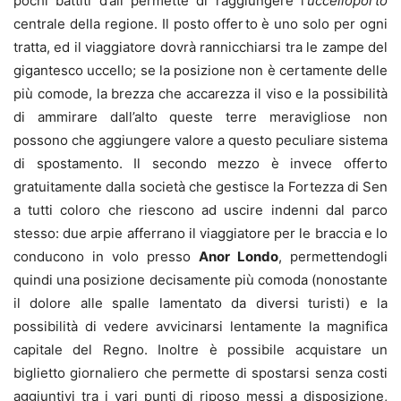
pochi battiti d’ali permette di raggiungere l’
uccelloporto
centrale della regione. Il posto offerto è uno solo per ogni
tratta, ed il viaggiatore dovrà rannicchiarsi tra le zampe del
gigantesco uccello; se la posizione non è certamente delle
più comode, la brezza che accarezza il viso e la possibilità
di ammirare dall’alto queste terre meravigliose non
possono che aggiungere valore a questo peculiare sistema
di spostamento. Il secondo mezzo è invece offerto
gratuitamente dalla società che gestisce la Fortezza di Sen
a tutti coloro che riescono ad uscire indenni dal parco
stesso: due arpie afferrano il viaggiatore per le braccia e lo
conducono in volo presso
Anor Londo
, permettendogli
quindi una posizione decisamente più comoda (nonostante
il dolore alle spalle lamentato da diversi turisti) e la
possibilità di vedere avvicinarsi lentamente la magnifica
capitale del Regno. Inoltre è possibile acquistare un
biglietto giornaliero che permette di spostarsi senza costi
aggiuntivi tra i vari punti di riposo messi a disposizione,