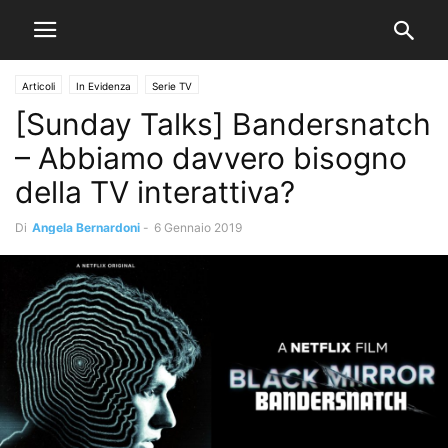
Articoli
In Evidenza
Serie TV
[Sunday Talks] Bandersnatch
– Abbiamo davvero bisogno
della TV interattiva?
Di
Angela Bernardoni
-
6 Gennaio 2019