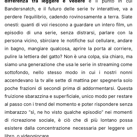
differenza tra leggere e vedere
è il punto in cui
Bandersnatch, e il futuro delle serie tv interattive, va a
perdere l’equilibrio, cadendo rovinosamente a terra. Siate
onesti: quanti di voi riescono a guardare un intero film, un
episodio di una serie, senza distrarsi, parlare con la
persona vicino, sbirciare le notifiche sul cellulare, andare
in bagno, mangiare qualcosa, aprire la porta al corriere,
pulire la lettiera del gatto? Non è una colpa, sia chiaro, ma
siamo una generazione che usa le serie in streaming come
sottofondo, nello stesso modo in cui i nostri nonni
accendevano la tv alle sette di mattina per spegnerla solo
poche frazioni di secondi prima di addormentarsi. Questa
fruizione sbarazzina e superficiale, unico modo per restare
al passo con i trend del momento e poter rispondere senza
imbarazzo “sì, ne ho visto qualche episodio” nei momenti
di ricreazione sociale, è ciò che di più lontano possa
esistere dalla concentrazione necessaria per leggere un
libro, o videogiocare.