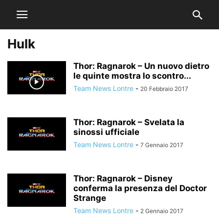
Hulk
Thor: Ragnarok – Un nuovo dietro
le quinte mostra lo scontro...
Team News Lontre
-
20 Febbraio 2017
Thor: Ragnarok – Svelata la
sinossi ufficiale
Team News Lontre
-
7 Gennaio 2017
Thor: Ragnarok – Disney
conferma la presenza del Doctor
Strange
Team News Lontre
-
2 Gennaio 2017