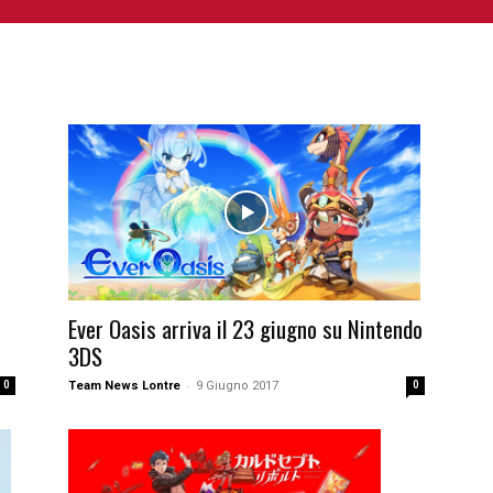
NIME E MANGA
CINEMA
FUMETTI
LIBRI
SERIE 
Ever Oasis arriva il 23 giugno su Nintendo
3DS
-
Team News Lontre
9 Giugno 2017
0
0