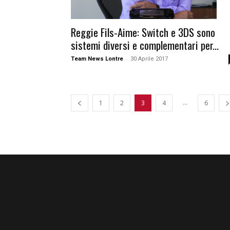
Reggie Fils-Aime: Switch e 3DS sono
sistemi diversi e complementari per...
-
Team News Lontre
30 Aprile 2017
...
1
2
3
4
6