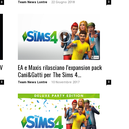
-
Team News Lontre
22 Giugno 2018
0
0
XV
EA e Maxis rilasciano l’expansion pack
Cani&Gatti per The Sims 4...
-
0
Team News Lontre
10 Novembre 2017
0