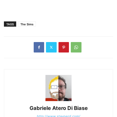
TAGS
The Sims
Gabriele Atero Di Biase
http://www.staynerd.com/