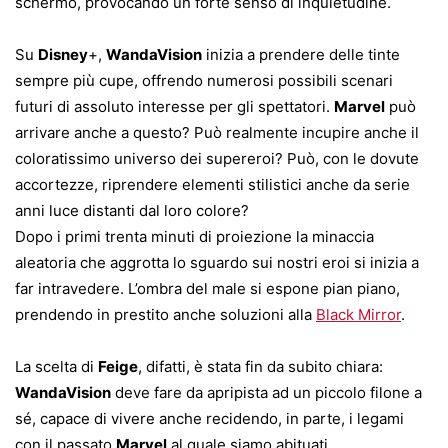
schermo, provocando un forte senso di inquietudine.
Su
Disney
+,
WandaVision
inizia a prendere delle tinte
sempre più cupe, offrendo numerosi possibili scenari
futuri di assoluto interesse per gli spettatori.
Marvel
può
arrivare anche a questo? Può realmente incupire anche il
coloratissimo universo dei supereroi? Può, con le dovute
accortezze, riprendere elementi stilistici anche da serie
anni luce distanti dal loro colore?
Dopo i primi trenta minuti di proiezione la minaccia
aleatoria che aggrotta lo sguardo sui nostri eroi si inizia a
far intravedere. L’ombra del male si espone pian piano,
prendendo in prestito anche soluzioni alla
Black Mirror
.
La scelta di
Feige
, difatti, è stata fin da subito chiara:
WandaVision
deve fare da apripista ad un piccolo filone a
sé, capace di vivere anche recidendo, in parte, i legami
con il passato
Marvel
al quale siamo abituati.