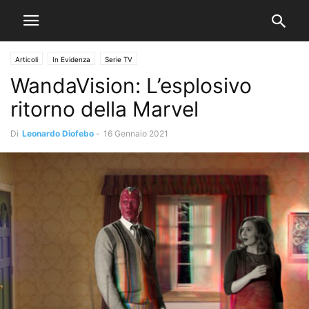
Articoli
In Evidenza
Serie TV
WandaVision: L’esplosivo
ritorno della Marvel
Di
Leonardo Diofebo
-
16 Gennaio 2021