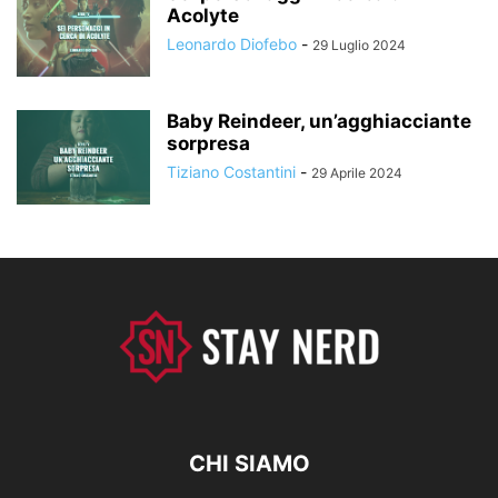
Acolyte
Leonardo Diofebo
-
29 Luglio 2024
Baby Reindeer, un’agghiacciante
sorpresa
Tiziano Costantini
-
29 Aprile 2024
CHI SIAMO