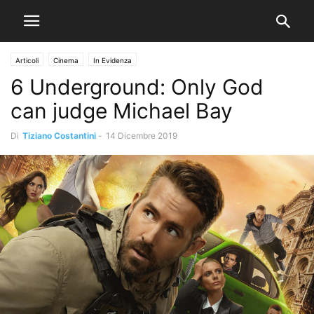
Articoli
Cinema
In Evidenza
6 Underground: Only God
can judge Michael Bay
Di
Tiziano Costantini
-
14 Dicembre 2019