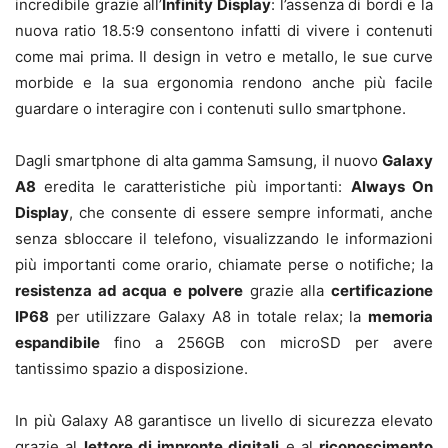
incredibile grazie
all’
Infinity Display
: l’assenza di bordi e la
nuova ratio 18.5:9
consentono infatti di vivere i contenuti
come mai prima. Il design in vetro e metallo, le sue curve
morbide e la sua ergonomia rendono anche più facile
guardare o interagire con i contenuti sullo smartphone.
Dagli smartphone di alta gamma Samsung, il nuovo
Galaxy
A8
eredita le caratteristiche più importanti:
Always On
Display
, che consente di essere sempre informati, anche
senza sbloccare il telefono, visualizzando le informazioni
più importanti come orario, chiamate perse o notifiche; la
resistenza ad acqua e polvere
grazie alla
certificazione
IP68
per utilizzare Galaxy A8 in totale relax; la
memoria
espandibile
fino a 256GB con microSD per avere
tantissimo spazio a disposizione.
In più Galaxy A8 garantisce un livello di sicurezza elevato
grazie al
lettore di impronte digitali
e al
riconoscimento