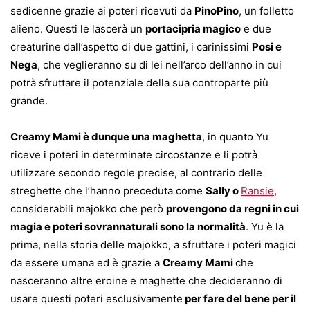
sedicenne grazie ai poteri ricevuti da
PinoPino
, un folletto
alieno. Questi le lascerà un
portacipria magico
e due
creaturine dall’aspetto di due gattini, i carinissimi
Posi e
Nega
, che veglieranno su di lei nell’arco dell’anno in cui
potrà sfruttare il potenziale della sua controparte più
grande.
Creamy Mami è dunque una maghetta
, in quanto Yu
riceve i poteri in determinate circostanze e li potrà
utilizzare secondo regole precise, al contrario delle
streghette che l’hanno preceduta come
Sally o
Ransie
,
considerabili majokko che però
provengono da regni in cui
magia e poteri sovrannaturali sono la normalità
. Yu è la
prima, nella storia delle majokko, a sfruttare i poteri magici
da essere umana ed è grazie a
Creamy Mami
che
nasceranno altre eroine e maghette che decideranno di
usare questi poteri esclusivamente
per fare del bene per il