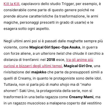
Kill la Kill
, capolavoro dello studio Trigger, per esempio, è
considerabile come parte di questo genere poiché ne
prende alcune caratteristiche (la trasformazione, le armi
magiche, personaggi prescelti in grado di usarle) e le
esagera sotto ogni aspetto.
Negli ultimi anni poi si è passati dalle maghette sempre più
violente, come
Magical Girl Spec-Ops Asuka
, in guerra
con forze aliene, a un ulteriore
twist
che chiude il cerchio a
distanza di trent’anni: nel
2018
esce,
tra gli anime più
curiosi e bizzarri degli ultimi tempi
,
Magical Girl Ore
, una
rivisitazione del
majokko
che parte da presupposti simili a
quelli di Creamy, in quanto le protagoniste sono delle idol.
Tuttavia, non si parla più di
maho shojo
ma di “
maho
shonen
”: Saki Uno, la protagonista della serie, non si
trasformerà in una bella ragazza come
Creamy Mami
, ma
in un ragazzo muscoloso a malapena coperto dal vestitino