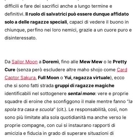
difficili e fare dei sacrifici anche a lungo termine e
definitivi.
Il ruolo di salvatrici può essere dunque affidato
solo a delle ragazze speciali
, capaci di vedere il buono in
chiunque, perfino nei loro nemici, grazie a un cuore puro e
disinteressato.
Da
Sailor Moon
a
Doremì
, fino alle
Mew Mew
o le
Pretty
Cure
(senza però escludere altre maho shojo come
Card
Captor Sakura
,
Full Moon
o
Yui, ragazza virtuale
), ecco
che si sono fatti strada
gruppi di ragazze magiche
identificabili nel sottogenere
sentai mono
: vere e proprie
squadre di eroine che sconfiggono il male mentre fanno “
la
spola tra casa e scuola
” (cit.). Le responsabilità, così, non
sono più limitate alla sola quotidianità ma anche verso le
proprie compagne, con cui si instaurano rapporti di
amicizia e fiducia in grado di superare situazioni di