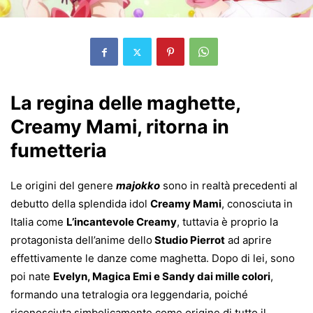
La regina delle maghette,
Creamy Mami, ritorna in
fumetteria
Le origini del genere
majokko
sono in realtà precedenti al
debutto della splendida idol
Creamy Mami
, conosciuta in
Italia come
L’incantevole Creamy
, tuttavia è proprio la
protagonista dell’anime dello
Studio Pierrot
ad aprire
effettivamente le danze come maghetta. Dopo di lei, sono
poi nate
Evelyn, Magica Emi e Sandy dai mille colori
,
formando una tetralogia ora leggendaria, poiché
riconosciuta simbolicamente come origine di tutto il