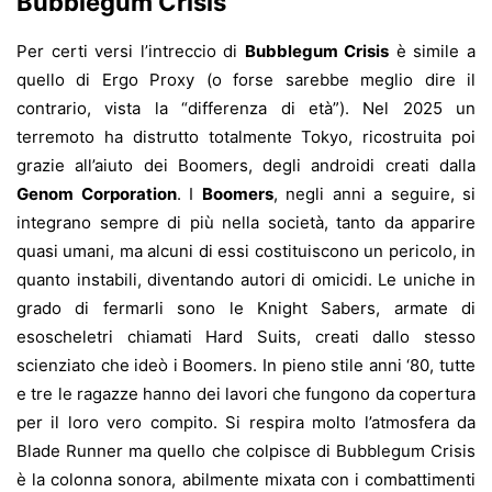
Bubblegum Crisis
Per certi versi l’intreccio di
Bubblegum Crisis
è simile a
quello di Ergo Proxy (o forse sarebbe meglio dire il
contrario, vista la “differenza di età”). Nel 2025 un
terremoto ha distrutto totalmente Tokyo, ricostruita poi
grazie all’aiuto dei Boomers, degli androidi creati dalla
Genom Corporation
. I
Boomers
, negli anni a seguire, si
integrano sempre di più nella società, tanto da apparire
quasi umani, ma alcuni di essi costituiscono un pericolo, in
quanto instabili, diventando autori di omicidi. Le uniche in
grado di fermarli sono le Knight Sabers, armate di
esoscheletri chiamati Hard Suits, creati dallo stesso
scienziato che ideò i Boomers. In pieno stile anni ‘80, tutte
e tre le ragazze hanno dei lavori che fungono da copertura
per il loro vero compito. Si respira molto l’atmosfera da
Blade Runner ma quello che colpisce di Bubblegum Crisis
è la colonna sonora, abilmente mixata con i combattimenti