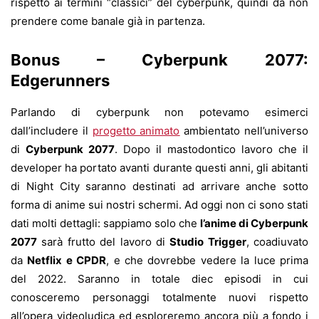
rispetto ai termini “classici” del cyberpunk, quindi da non
prendere come banale già in partenza.
Bonus – Cyberpunk 2077:
Edgerunners
Parlando di cyberpunk non potevamo esimerci
dall’includere il
progetto animato
ambientato nell’universo
di
Cyberpunk 2077
. Dopo il mastodontico lavoro che il
developer ha portato avanti durante questi anni, gli abitanti
di Night City saranno destinati ad arrivare anche sotto
forma di anime sui nostri schermi. Ad oggi non ci sono stati
dati molti dettagli: sappiamo solo che
l’anime di Cyberpunk
2077
sarà frutto del lavoro di
Studio Trigger
, coadiuvato
da
Netflix e CPDR
, e che dovrebbe vedere la luce prima
del 2022. Saranno in totale diec episodi in cui
conosceremo personaggi totalmente nuovi rispetto
all’opera videoludica ed esploreremo ancora più a fondo i