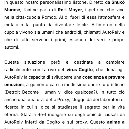
in questo nostro personalissimo listone. Diretto da
Shukō
Murase
, l’anime parla di
Re-l Mayer
, ispettrice che vive
nella città-cupola Romdo. Al di fuori di essa l’atmosfera è
mutata a tal punto da diventare letale. All’interno della
cupola vivono sia umani che androidi, chiamati AutoReiv e
che di fatto servono i primi, essendo dei veri e propri
automi.
Questa situazione però è destinata a cambiare
radicalmente con l’arrivo del
virus Cogito
, che dona agli
AutoReiv la capacità di sviluppare una
coscienza e provare
emozioni
, argomento caro a moltissime opere futuristiche
(Detroit Become Human vi dice qualcosa?). In tutto ciò
anche una creatura, detta Proxy, sfugge da dei laboratori di
ricerca in cui si dice si studiasse il segreto per la vita
eterna. Starà a Re-l indagare su degli omicidi causati da
AutoReiv infetti da Cogito e sul proxy. Questo
anime a