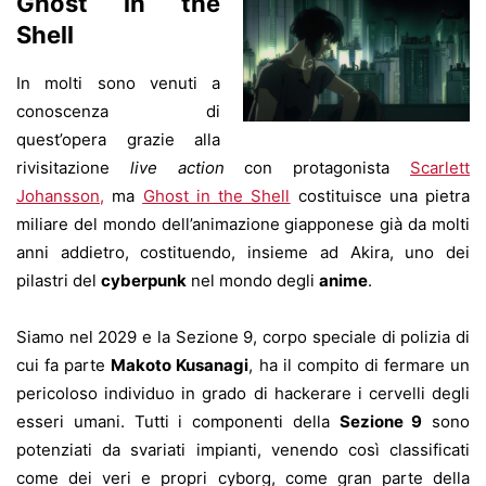
Ghost in the
Shell
In molti sono venuti a
conoscenza di
quest’opera grazie alla
rivisitazione
live action
con protagonista
Scarlett
Johansson,
ma
Ghost in the Shell
costituisce una pietra
miliare del mondo dell’animazione giapponese già da molti
anni addietro, costituendo, insieme ad Akira, uno dei
pilastri del
cyberpunk
nel mondo degli
anime
.
Siamo nel 2029 e la Sezione 9, corpo speciale di polizia di
cui fa parte
Makoto Kusanagi
, ha il compito di fermare un
pericoloso individuo in grado di hackerare i cervelli degli
esseri umani. Tutti i componenti della
Sezione 9
sono
potenziati da svariati impianti, venendo così classificati
come dei veri e propri cyborg, come gran parte della