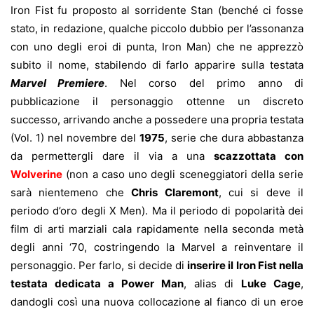
Iron Fist fu proposto al sorridente Stan (benché ci fosse
stato, in redazione, qualche piccolo dubbio per l’assonanza
con uno degli eroi di punta, Iron Man) che ne apprezzò
subito il nome, stabilendo di farlo apparire sulla testata
Marvel Premiere
. Nel corso del primo anno di
pubblicazione il personaggio ottenne un discreto
successo, arrivando anche a possedere una propria testata
(Vol. 1) nel novembre del
1975
, serie che dura abbastanza
da permettergli dare il via a una
scazzottata con
Wolverine
(non a caso uno degli sceneggiatori della serie
sarà nientemeno che
Chris Claremont
, cui si deve il
periodo d’oro degli X Men). Ma il periodo di popolarità dei
film di arti marziali cala rapidamente nella seconda metà
degli anni ‘70, costringendo la Marvel a reinventare il
personaggio. Per farlo, si decide di
inserire il Iron Fist nella
testata dedicata a Power Man
, alias di
Luke Cage
,
dandogli così una nuova collocazione al fianco di un eroe