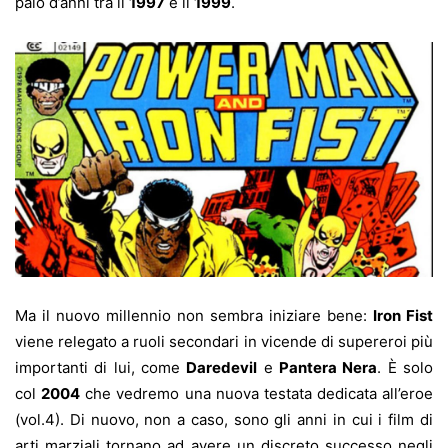
paio d’anni tra il
1997
e il
1999
.
Ma il nuovo millennio non sembra iniziare bene:
Iron Fist
viene relegato a ruoli secondari in vicende di supereroi più
importanti di lui, come
Daredevil
e
Pantera Nera
. È solo
col
2004
che vedremo una nuova testata dedicata all’eroe
(vol.4). Di nuovo, non a caso, sono gli anni in cui i film di
arti marziali tornano ad avere un discreto successo negli