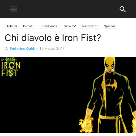
Articoli
Fumetti
In Evidenza
Serie TV
Nerd Stuff
Speciali
Chi diavolo è Iron Fist?
Di
Federico Galdi
-
15 Marzo 2017