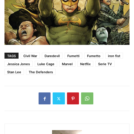
TAGS
Civil War
Daredevil
Fumetti
Fumetto
iron fist
Jessica Jones
Luke Cage
Marvel
Netflix
Serie TV
Stan Lee
The Defenders