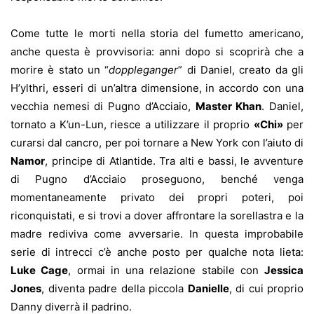
Come tutte le morti nella storia del fumetto americano,
anche questa è provvisoria: anni dopo si scoprirà che a
morire è stato un “
doppleganger
” di Daniel, creato da gli
H’ylthri, esseri di un’altra dimensione, in accordo con una
vecchia nemesi di Pugno d’Acciaio,
Master Khan
. Daniel,
tornato a K’un-Lun, riesce a utilizzare il proprio
«Chi»
per
curarsi dal cancro, per poi tornare a New York con l’aiuto di
Namor
, principe di Atlantide. Tra alti e bassi, le avventure
di Pugno d’Acciaio proseguono, benché venga
momentaneamente privato dei propri poteri, poi
riconquistati, e si trovi a dover affrontare la sorellastra e la
madre rediviva come avversarie. In questa improbabile
serie di intrecci c’è anche posto per qualche nota lieta:
Luke Cage
, ormai in una relazione stabile con
Jessica
Jones
, diventa padre della piccola
Danielle
, di cui proprio
Danny diverrà il padrino.