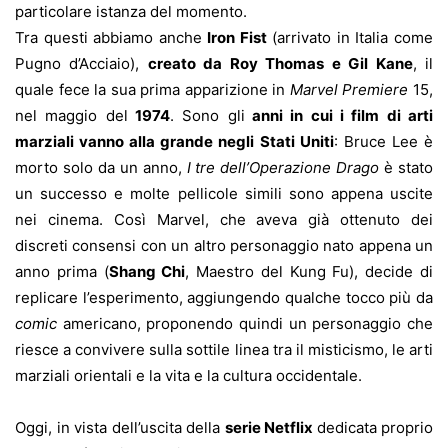
particolare istanza del momento.
Tra questi abbiamo anche
Iron Fist
(arrivato in Italia come
Pugno d’Acciaio),
creato da Roy Thomas e Gil Kane
, il
quale fece la sua prima apparizione in
Marvel Premiere
15,
nel maggio del
1974
. Sono gli
anni in cui i film di arti
marziali vanno alla grande negli Stati Uniti
: Bruce Lee è
morto solo da un anno,
I tre dell’Operazione Drago
è stato
un successo e molte pellicole simili sono appena uscite
nei cinema. Così Marvel, che aveva già ottenuto dei
discreti consensi con un altro personaggio nato appena un
anno prima (
Shang Chi
, Maestro del Kung Fu), decide di
replicare l’esperimento, aggiungendo qualche tocco più da
comic
americano, proponendo quindi un personaggio che
riesce a convivere sulla sottile linea tra il misticismo, le arti
marziali orientali e la vita e la cultura occidentale.
Oggi, in vista dell’uscita della
serie Netflix
dedicata proprio