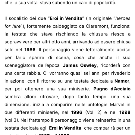
che, a sua volta, stava subendo un calo di popolarità.
Il sodalizio dei due “
Eroi in Vendita
” (in originale “
heroes
for hire
”), fortemente caldeggiato da Claremont, funziona:
la testata che stava rischiando la chiusura riesce a
sopravvivere per altri otto anni, arrivando ad essere chiusa
solo nel
1986
. Il personaggio viene letteralmente ucciso
per farlo sparire di scena, cosa che anche il suo
sceneggiatore dell’epoca,
James Oswley
, ricorderà con
una certa rabbia. Ci vorranno quasi sei anni per rivederlo
in azione, con il ritorno su una testata dedicata a
Namor
,
per poi ottenere una sua miniserie.
Pugno d’Acciaio
sembra allora ritrovare, dopo tanto tempo, una sua
dimensione: inizia a comparire nelle antologie Marvel in
due differenti miniserie, nel
1996
(Vol. 2) e nel
1998
(vol.3). Nel frattempo il personaggio viene reinserito in una
testata dedicata agli
Eroi in Vendita
, che comparirà per un