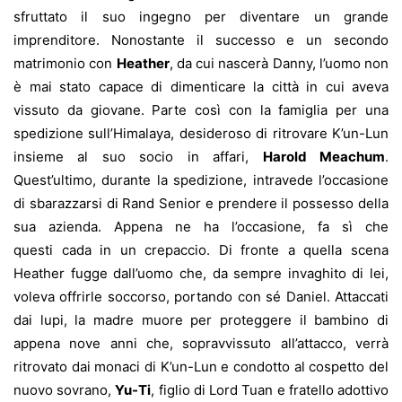
sfruttato il suo ingegno per diventare un grande
imprenditore. Nonostante il successo e un secondo
matrimonio con
Heather
, da cui nascerà Danny, l’uomo non
è mai stato capace di dimenticare la città in cui aveva
vissuto da giovane. Parte così con la famiglia per una
spedizione sull’Himalaya, desideroso di ritrovare K’un-Lun
insieme al suo socio in affari,
Harold Meachum
.
Quest’ultimo, durante la spedizione, intravede l’occasione
di sbarazzarsi di Rand Senior e prendere il possesso della
sua azienda. Appena ne ha l’occasione, fa sì che
questi cada in un crepaccio. Di fronte a quella scena
Heather fugge dall’uomo che, da sempre invaghito di lei,
voleva offrirle soccorso, portando con sé Daniel. Attaccati
dai lupi, la madre muore per proteggere il bambino di
appena nove anni che, sopravvissuto all’attacco, verrà
ritrovato dai monaci di K’un-Lun e condotto al cospetto del
nuovo sovrano,
Yu-Ti
, figlio di Lord Tuan e fratello adottivo