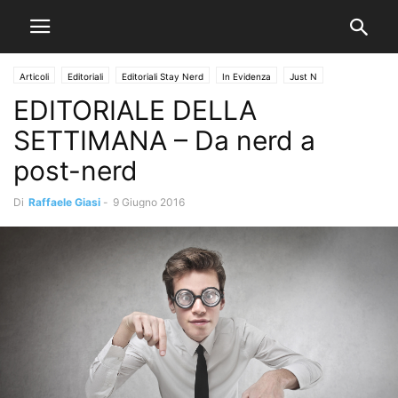
Articoli
Editoriali
Editoriali Stay Nerd
In Evidenza
Just N
EDITORIALE DELLA
Nerd Stuff
SETTIMANA – Da nerd a
post-nerd
Di
Raffaele Giasi
-
9 Giugno 2016