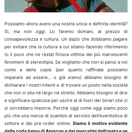
Possiamo allora avere una nostra unica e definita identità?
Si, ma non oggi. Lo faremo domani, al prezzo di
consapevolezza e cultura. Un dazio che dobbiamo pagare
per evitare che la cultura a cui stiamo facendo riferimento
(o il poco che ne resta) finisca vittima dei più marcescenti
fenomeni di stereotipia. Se vogliamo che non si pensi a noi
come a delle copie (per quanto raffinate possiamo
imparare ad essere… o già siamo) abbiamo bisogno di
dichiarare i nostri intenti e di trovare un posto nella società
che non ci stia né largo né stretto. Abbiamo bisogno di dire
e significare qualcosa per uscire al di fuori dei binari che ci
si vorrebbero imporre. Perché oggi come oggi siamo poco
più che una merce di scambio al servizio dell’eventistica di
settore e dei pre-order online.
Siamo il motivo evidente
della coda lunga di Amazon e dei mercatini dell’usato e se