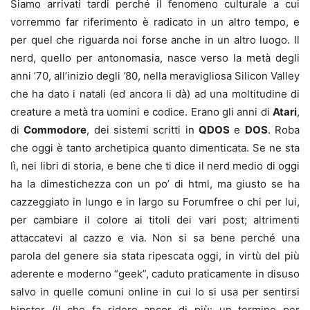
Siamo arrivati tardi perché il fenomeno culturale a cui
vorremmo far riferimento è radicato in un altro tempo, e
per quel che riguarda noi forse anche in un altro luogo. Il
nerd, quello per antonomasia, nasce verso la metà degli
anni ’70, all’inizio degli ’80, nella meravigliosa Silicon Valley
che ha dato i natali (ed ancora li dà) ad una moltitudine di
creature a metà tra uomini e codice. Erano gli anni di
Atari
,
di
Commodore
, dei sistemi scritti in
QDOS
e
DOS
. Roba
che oggi è tanto archetipica quanto dimenticata. Se ne sta
lì, nei libri di storia, e bene che ti dice il nerd medio di oggi
ha la dimestichezza con un po’ di html, ma giusto se ha
cazzeggiato in lungo e in largo su Forumfree o chi per lui,
per cambiare il colore ai titoli dei vari post; altrimenti
attaccatevi al cazzo e via. Non si sa bene perché una
parola del genere sia stata ripescata oggi, in virtù del più
aderente e moderno “geek”, caduto praticamente in disuso
salvo in quelle comuni online in cui lo si usa per sentirsi
hipster (il che fa ridere ancor di più: un termine per