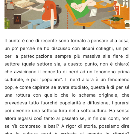
Il punto è che di recente sono tornato a pensare alla cosa,
un po’ perché ne ho discusso con alcuni colleghi, un po’
per la partecipazione sempre più massiva alle fiere di
settore (quale settore sia, a questo punto, non è chiaro)
che avvicinano il concetto di nerd ad un fenomeno prima
culturale, e poi “popolare”. Il nerd allora è un fenomeno
pop, e come capirete se avete studiato, questa è di per sé
una rottura con quello che lo schema originale, che
prevedeva tutto fuorché popolarità e diffusione, figurarsi
poi divenire una sottocultura nella sottocultura. Ha senso
allora legarsi così tanto al passato se, in fin dei conti, non
se n’è compreso le basi? A rigor di storia, possiamo dire
che la cultura nerd è arrivata al mondo in ritardo?