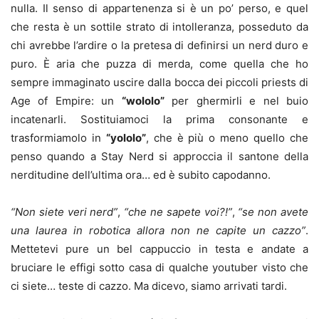
nulla. Il senso di appartenenza si è un po’ perso, e quel
che resta è un sottile strato di intolleranza, posseduto da
chi avrebbe l’ardire o la pretesa di definirsi un nerd duro e
puro. È aria che puzza di merda, come quella che ho
sempre immaginato uscire dalla bocca dei piccoli priests di
Age of Empire: un
“wololo”
per ghermirli e nel buio
incatenarli. Sostituiamoci la prima consonante e
trasformiamolo in
“yololo”
, che è più o meno quello che
penso quando a Stay Nerd si approccia il santone della
nerditudine dell’ultima ora… ed è subito capodanno.
“Non siete veri nerd”
,
“che ne sapete voi?!”
,
“se non avete
una laurea in robotica allora non ne capite un cazzo”
.
Mettetevi pure un bel cappuccio in testa e andate a
bruciare le effigi sotto casa di qualche youtuber visto che
ci siete… teste di cazzo. Ma dicevo, siamo arrivati tardi.