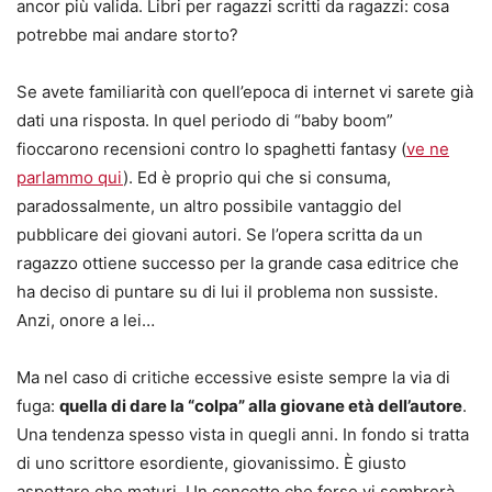
ancor più valida. Libri per ragazzi scritti da ragazzi: cosa
potrebbe mai andare storto?
Se avete familiarità con quell’epoca di internet vi sarete già
dati una risposta. In quel periodo di “baby boom”
fioccarono recensioni contro lo spaghetti fantasy (
ve ne
parlammo qui
). Ed è proprio qui che si consuma,
paradossalmente, un altro possibile vantaggio del
pubblicare dei giovani autori. Se l’opera scritta da un
ragazzo ottiene successo per la grande casa editrice che
ha deciso di puntare su di lui il problema non sussiste.
Anzi, onore a lei…
Ma nel caso di critiche eccessive esiste sempre la via di
fuga:
quella di dare la “colpa” alla giovane età dell’autore
.
Una tendenza spesso vista in quegli anni. In fondo si tratta
di uno scrittore esordiente, giovanissimo. È giusto
aspettare che maturi. Un concetto che forse vi sembrerà