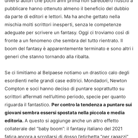
diversi autori che pochi anni prima non sarebbero riusciti a
pubblicare hanno ottenuto almeno il beneficio del dubbio
da parte di editori e lettori. Ma ha anche gettato nella
mischia molti scrittori inesperti, senza le competenze
adeguate per scrivere un fantasy. Oggi ci troviamo così di
fronte a un fenomeno che sembra del tutto rientrato. Il
boom del fantasy è apparentemente terminato e sono altri i
generi che stanno tornando alla ribalta.
Se ci limitiamo al Belpaese notiamo un drastico calo degli
esordienti nelle grandi case editrici. Mondadori, Newton
Compton e soci hanno deciso di puntare soprattutto su
scrittori affermati nell’ultimo periodo, specie per quanto
riguarda il fantastico.
Per contro la tendenza a puntare sui
giovani sembra essersi spostata nella piccola e media
editoria.
A questo si aggiunge anche un altro effetto
collaterale del “baby boom”: il fantasy italiano del 2021
fatica ancora a scrollarsi di dosso l’etichetta “per ragazzi”