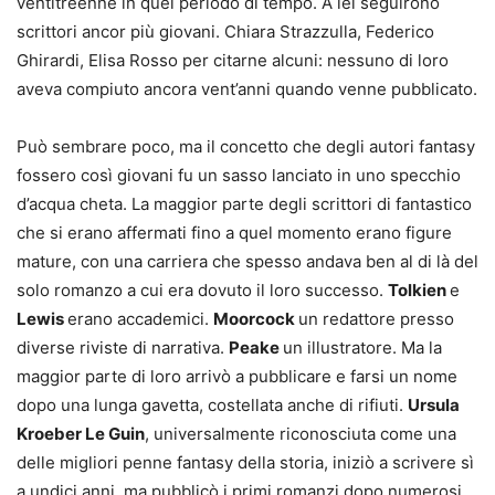
ventitreenne in quel periodo di tempo. A lei seguirono
scrittori ancor più giovani. Chiara Strazzulla, Federico
Ghirardi, Elisa Rosso per citarne alcuni: nessuno di loro
aveva compiuto ancora vent’anni quando venne pubblicato.
Può sembrare poco, ma il concetto che degli autori fantasy
fossero così giovani fu un sasso lanciato in uno specchio
d’acqua cheta. La maggior parte degli scrittori di fantastico
che si erano affermati fino a quel momento erano figure
mature, con una carriera che spesso andava ben al di là del
solo romanzo a cui era dovuto il loro successo.
Tolkien
e
Lewis
erano accademici.
Moorcock
un redattore presso
diverse riviste di narrativa.
Peake
un illustratore. Ma la
maggior parte di loro arrivò a pubblicare e farsi un nome
dopo una lunga gavetta, costellata anche di rifiuti.
Ursula
Kroeber Le Guin
, universalmente riconosciuta come una
delle migliori penne fantasy della storia, iniziò a scrivere sì
a undici anni, ma pubblicò i primi romanzi dopo numerosi