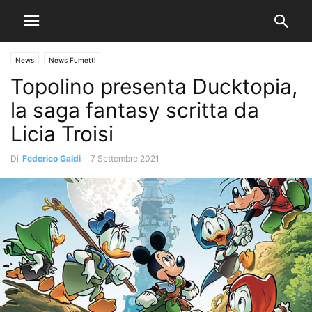
News
News Fumetti
Topolino presenta Ducktopia,
la saga fantasy scritta da
Licia Troisi
Di
Federico Galdi
-
7 Settembre 2021