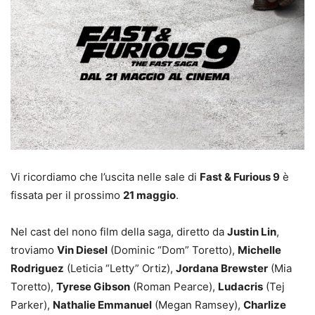
Vi ricordiamo che l’uscita nelle sale di
Fast & Furious 9
è
fissata per il prossimo
21 maggio
.
Nel cast del nono film della saga, diretto da
Justin Lin
,
troviamo
Vin Diesel
(Dominic “Dom” Toretto),
Michelle
Rodriguez
(Leticia “Letty” Ortiz),
Jordana Brewster
(Mia
Toretto),
Tyrese Gibson
(Roman Pearce),
Ludacris
(Tej
Parker),
Nathalie Emmanuel
(Megan Ramsey),
Charlize