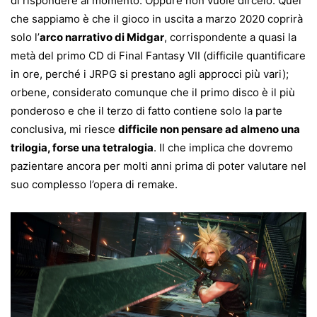
di rispondere al momento. Oppure non vuole dircelo. Quel
che sappiamo è che il gioco in uscita a marzo 2020 coprirà
solo l’
arco narrativo di Midgar
, corrispondente a quasi la
metà del primo CD di Final Fantasy VII (difficile quantificare
in ore, perché i JRPG si prestano agli approcci più vari);
orbene, considerato comunque che il primo disco è il più
ponderoso e che il terzo di fatto contiene solo la parte
conclusiva, mi riesce
difficile non pensare ad almeno una
trilogia, forse una tetralogia
. Il che implica che dovremo
pazientare ancora per molti anni prima di poter valutare nel
suo complesso l’opera di remake.