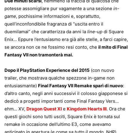
Due minuti scarsi
, nemmeno la traccia di qualcosa che
potesse assomigliare pur vagamente a una sezione
in-
game
, pochissime informazioni e, soprattutto,
quell’inconfondibile fragranza di “uscita entro il
duemilamai” che caratterizza da anni la
line-up
di Square
Enix… Eppure l’entusiasmo era già alle stelle, a farci capire,
se ancora non ce ne fossimo resi conto, che
il mito di Final
Fantasy VII non tramonterà mai.
Dopo il PlayStation Experience del 2015
(con nuovo
trailer, che mostrava qualche spezzone in-game non
entusiasmante)
Final Fantasy VII Remake sparì di nuovo
:
d’altro canto, negli anni successivi il colosso giapponese si
dedicò a progetti importanti come Final Fantasy Vers…
ehm… XV,
Dragon Quest XI
e
Kingdom Hearts III
. Ora che
questi giochi sono tutti usciti, Square Enix è tornata sul
remake in occasione dell’ultimo E3, come avevamo
anticipato in apertura (
e come sa tutto il mondo, NdR
),