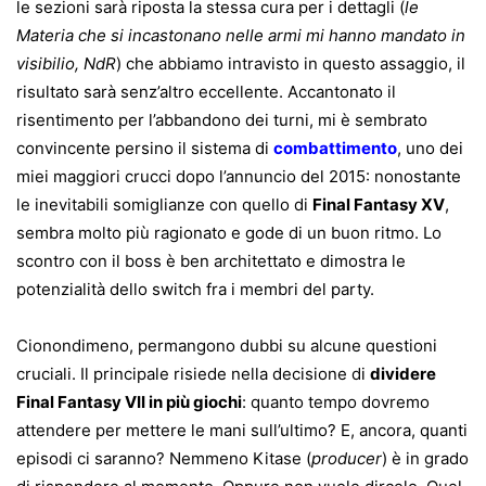
le sezioni sarà riposta la stessa cura per i dettagli (
le
Materia che si incastonano nelle armi mi hanno mandato in
visibilio, NdR
) che abbiamo intravisto in questo assaggio, il
risultato sarà senz’altro eccellente. Accantonato il
risentimento per l’abbandono dei turni, mi è sembrato
convincente persino il sistema di
combattimento
, uno dei
miei maggiori crucci dopo l’annuncio del 2015: nonostante
le inevitabili somiglianze con quello di
Final Fantasy XV
,
sembra molto più ragionato e gode di un buon ritmo. Lo
scontro con il boss è ben architettato e dimostra le
potenzialità dello switch fra i membri del party.
Cionondimeno, permangono dubbi su alcune questioni
cruciali. Il principale risiede nella decisione di
dividere
Final Fantasy VII in più giochi
: quanto tempo dovremo
attendere per mettere le mani sull’ultimo? E, ancora, quanti
episodi ci saranno? Nemmeno Kitase (
producer
) è in grado