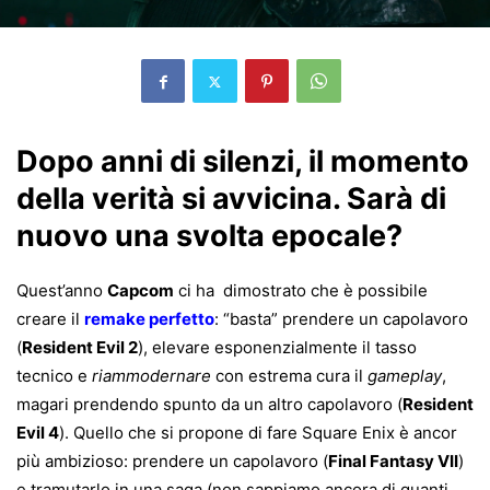
Dopo anni di silenzi, il momento
della verità si avvicina. Sarà di
nuovo una svolta epocale?
Quest’anno
Capcom
ci ha dimostrato che è possibile
creare il
remake perfetto
: “basta” prendere un capolavoro
(
Resident Evil 2
), elevare esponenzialmente il tasso
tecnico e
riammodernare
con estrema cura il
gameplay
,
magari prendendo spunto da un altro capolavoro (
Resident
Evil 4
). Quello che si propone di fare Square Enix è ancor
più ambizioso: prendere un capolavoro (
Final Fantasy VII
)
e tramutarlo in una saga (non sappiamo ancora di quanti