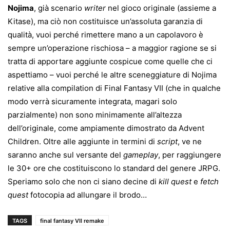
Nojima
, già scenario
writer
nel gioco originale (assieme a
Kitase), ma ciò non costituisce un’assoluta garanzia di
qualità, vuoi perché rimettere mano a un capolavoro è
sempre un’operazione rischiosa – a maggior ragione se si
tratta di apportare aggiunte cospicue come quelle che ci
aspettiamo – vuoi perché le altre sceneggiature di Nojima
relative alla compilation di Final Fantasy VII (che in qualche
modo verrà sicuramente integrata, magari solo
parzialmente) non sono minimamente all’altezza
dell’originale, come ampiamente dimostrato da Advent
Children. Oltre alle aggiunte in termini di
script
, ve ne
saranno anche sul versante del
gameplay
, per raggiungere
le 30+ ore che costituiscono lo standard del genere JRPG.
Speriamo solo che non ci siano decine di
kill quest
e
fetch
quest
fotocopia ad allungare il brodo…
TAGS
final fantasy VII remake