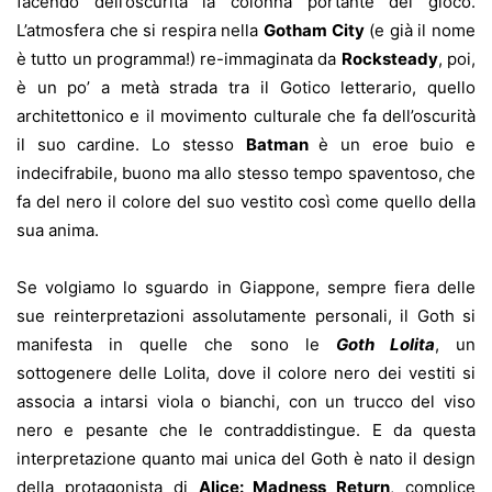
facendo dell’oscurità la colonna portante del gioco.
L’atmosfera che si respira nella
Gotham City
(e già il nome
è tutto un programma!) re-immaginata da
Rocksteady
, poi,
è un po’ a metà strada tra il Gotico letterario, quello
architettonico e il movimento culturale che fa dell’oscurità
il suo cardine. Lo stesso
Batman
è un eroe buio e
indecifrabile, buono ma allo stesso tempo spaventoso, che
fa del nero il colore del suo vestito così come quello della
sua anima.
Se volgiamo lo sguardo in Giappone, sempre fiera delle
sue reinterpretazioni assolutamente personali, il Goth si
manifesta in quelle che sono le
Goth Lolita
, un
sottogenere delle Lolita, dove il colore nero dei vestiti si
associa a intarsi viola o bianchi, con un trucco del viso
nero e pesante che le contraddistingue. E da questa
interpretazione quanto mai unica del Goth è nato il design
della protagonista di
Alice: Madness Return
, complice