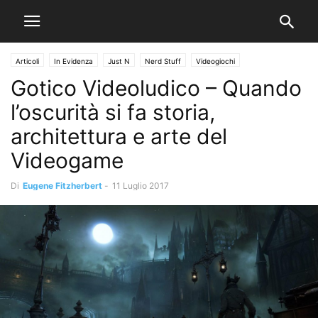
Articoli
In Evidenza
Just N
Nerd Stuff
Videogiochi
Gotico Videoludico – Quando
l’oscurità si fa storia,
architettura e arte del
Videogame
Di
Eugene Fitzherbert
-
11 Luglio 2017