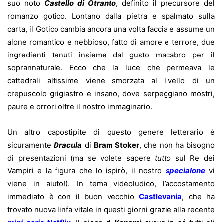
suo noto
Castello di Otranto
, definito il precursore del
romanzo gotico. Lontano dalla pietra e spalmato sulla
carta, il Gotico cambia ancora una volta faccia e assume un
alone romantico e nebbioso, fatto di amore e terrore, due
ingredienti tenuti insieme dal gusto macabro per il
soprannaturale. Ecco che la luce che permeava le
cattedrali altissime viene smorzata al livello di un
crepuscolo grigiastro e insano, dove serpeggiano mostri,
paure e orrori oltre il nostro immaginario.
Un altro capostipite di questo genere letterario è
sicuramente
Dracula
di
Bram Stoker
, che non ha bisogno
di presentazioni (ma se volete sapere
tutto
sul Re dei
Vampiri e la figura che lo ispirò, il nostro
specialone
vi
viene in aiuto!). In tema videoludico, l’accostamento
immediato è con il buon vecchio
Castlevania
, che ha
trovato nuova linfa vitale in questi giorni grazie alla recente