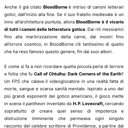
Anche il già citato
BloodBorne
è intriso di canoni letterari
gotici, dall’inizio alla fine. Se il suo fratello medievale è un
inno all’architettura puntuta, allora
BloodBorne è il vicario
di tutti i canoni della letteratura gotica
. Dai riti messianici
fino alla martirizzazione della carne, dai mostri fino
all’orrore cosmico, in BloodBorne c’è tantissimo di quello
che ha reso famoso questo genere, fin dai suoi albori.
E come si fa a non ricordare quella piccola perla di terrore
e follia che fu
Call of Chtulhu: Dark Corners of the Earth
?
Un
FPS
che calava il videogiocatore in una realtà fatta di
morte, sangue e scarsa sanità mentale. Ispirato a uno dei
più grandi esponenti del gotico americano, il gioco mette
in scena il
pantheon
inventato da
H. P. Lovecraft,
cercando
soprattutto di creare quel senso di impotenza e
distruzione imminente che permeava ogni singolo
racconto del celebre scrittore di Providence, a partire dal