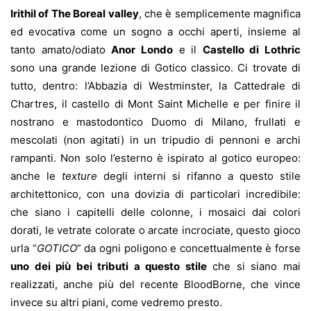
Irithil of The Boreal valley
, che è semplicemente magnifica
ed evocativa come un sogno a occhi aperti, insieme al
tanto amato/odiato
Anor Londo
e il
Castello di Lothric
sono una grande lezione di Gotico classico. Ci trovate di
tutto, dentro: l’Abbazia di Westminster, la Cattedrale di
Chartres, il castello di Mont Saint Michelle e per finire il
nostrano e mastodontico Duomo di Milano, frullati e
mescolati (non agitati) in un tripudio di pennoni e archi
rampanti. Non solo l’esterno è ispirato al gotico europeo:
anche le
texture
degli interni si rifanno a questo stile
architettonico, con una dovizia di particolari incredibile:
che siano i capitelli delle colonne, i mosaici dai colori
dorati, le vetrate colorate o arcate incrociate, questo gioco
urla “
GOTICO
” da ogni poligono e concettualmente è forse
uno dei più bei tributi a questo stile
che si siano mai
realizzati, anche più del recente BloodBorne, che vince
invece su altri piani, come vedremo presto.