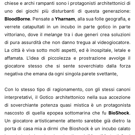
chiese e archi rampanti sono i protagonisti architettonici di
uno dei giochi più disturbanti di questa generazione:
BloodBorne
. Pensate a
Yharnam
, alla sua folle geografia, e
verrete catapultati in un incubo in parte gotico in parte
vittoriano, dove il
melange
tra i due generi crea soluzioni
di pura assurdità che non danno tregua al videogiocatore.
La città è viva sotto molti aspetti, ed è inospitale, letale e
affamata. L’idea di piccolezza e prostrazione avvolge il
giocatore stesso che si sente soverchiato dalla forza
negativa che emana da ogni singola parete svettante,
Con lo stesso tipo di ragionamento, con gli stessi canoni
interpretativi, il Gotico architettonico nella sua accezione
di soverchiante potenza quasi mistica è un protagonista
nascosto di quella epopea sottomarina che fu
BioShock
.
Un giocatore artisticamente attento sarebbe già dietro la
porta di casa mia a dirmi che Bioshock è un incubo calato