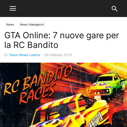
News
News Videogiochi
GTA Online: 7 nuove gare per
la RC Bandito
Di
Team News Lontre
-
28 Febbraio 2019