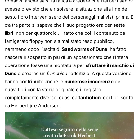
romanzi, anche se si fa fatica a credere che Herbert senior
avesse previsto che a risolvere la situazione alla fine del
sesto libro intervenissero dei personaggi mai visti prima. E
d’altra parte si sapeva che il suo progetto era per
sette
libri
, non per quattordici. Il fatto che poi il contenuto del
famigerato floppy non sia mai stato reso pubblico,
nemmeno dopo l’uscita di
Sandworms of Dune
, ha fatto
nascere il sospetto in più di un appassionato che l’intera
operazione fosse una montatura per
sfruttare il marchio di
Dune
e crearne un
franchise
redditizio. A questa versione
hanno contribuito anche le
numerose incoerenze
dei
nuovi libri con la storia originale e il registro
completamente diverso, quasi da
fanfiction
, dei libri scritti
da Herbert jr e Anderson.