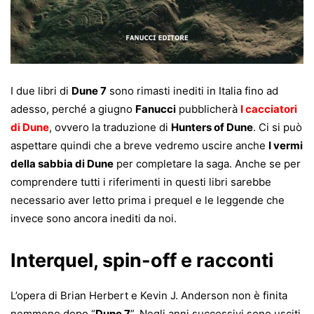
I due libri di
Dune 7
sono rimasti inediti in Italia fino ad
adesso, perché a giugno
Fanucci
pubblicherà
I cacciatori
di Dune
, ovvero la traduzione di
Hunters of Dune
. Ci si può
aspettare quindi che a breve vedremo uscire anche
I vermi
della sabbia di Dune
per completare la saga. Anche se per
comprendere tutti i riferimenti in questi libri sarebbe
necessario aver letto prima i prequel e le leggende che
invece sono ancora inediti da noi.
Interquel, spin-off e racconti
L’opera di Brian Herbert e Kevin J. Anderson non è finita
nemmeno dopo “
Dune 7
”. Negli anni successivi sono usciti